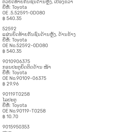
ຕົວຍຶດທ້າຍກັນຊົນດ້ານຫຼັງ, ເບື້ອງຂວາ
ຍີ່ຫໍ້: Toyota
OE .5.52591-0D080
฿ 540.35
52592
ແຜ່ນຍຶດທ້າຍກັນຊົນດ້ານຫຼັງ, ດ້ານຂ້າງ
ຍີ່ຫໍ້: Toyota
OE No.52592-0D080
฿ 540.35
9010906375
ກອນປະຕູຍຶດຕິດດ້ານ ໜ້າ
ຍີ່ຫໍ້: Toyota
OE No.90109-06375
฿ 29.96
90119T0258
ໄລປະຕູ
ຍີ່ຫໍ້: Toyota
OE No.90119-T0258
฿ 10.70
9015950353