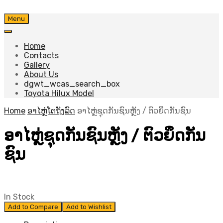
Skip
Menu
to
content
Home
Contacts
Gallery
About Us
dgwt_wcas_search_box
Toyota Hilux Model
Home
ອາໄຫຼ່ໂຕຖັງລົດ
ອາໄຫຼ່ຊຸດກັນຊົນຫຼັງ / ຕົວຍຶດກັນຊົນ
ອາໄຫຼ່ຊຸດກັນຊົນຫຼັງ / ຕົວຍຶດກັນ
ຊົນ
In Stock
Add to Compare
Add to Wishlist