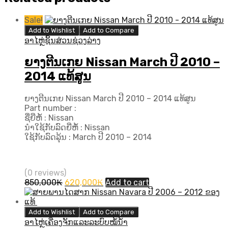
Sale!
Add to Wishlist
Add to Compare
ອາໄຫຼ່ຊິ້ນສ່ວນຊ່ວງລ່າງ
ຍາງຕີນເກຍ Nissan March ປີ​ 2010 –
2014 ແທ້ສູນ
ຍາງຕີນເກຍ Nissan March ປີ​ 2010 – 2014 ແທ້ສູນ
Part number :
ຊື່ຍີ່ຫໍ້ : Nissan
ນຳໃຊ້ກັບລົດຍີ່ຫໍ້ : Nissan
ໃຊ້ກັບລົດລຸ້ນ : March ປີ​ 2010 – 2014
(0 reviews)
Original
Current
850,000
₭
620,000
₭
Add to cart
price
price
was:
is:
850,000₭.
620,000₭.
Add to Wishlist
Add to Compare
ອາໄຫຼ່ເຄື່ອງຈັກແລະລະບົບໝໍ້ນ້ຳ