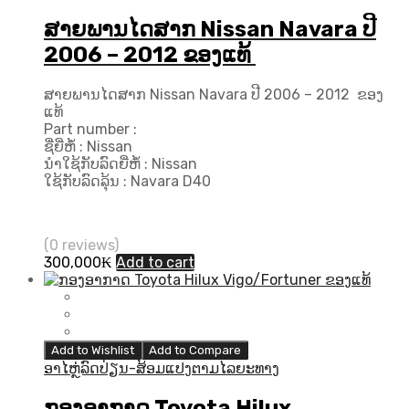
ສາຍພານໄດສາກ Nissan Navara ປີ
2006 – 2012 ຂອງແທ້
ສາຍພານໄດສາກ Nissan Navara ປີ 2006 – 2012 ຂອງ
ແທ້
Part number :
ຊື່ຍີ່ຫໍ້ : Nissan
ນຳໃຊ້ກັບລົດຍີ່ຫໍ້ : Nissan
ໃຊ້ກັບລົດລຸ້ນ : Navara D40
(0 reviews)
300,000
₭
Add to cart
Add to Wishlist
Add to Compare
ອາໄຫຼ່ລົດປ່ຽນ-ສ້ອມແປງຕາມໄລຍະທາງ
ກອງອາກາດ Toyota Hilux