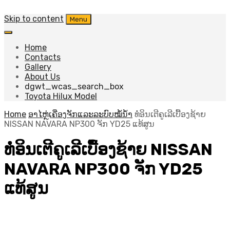
Skip to content
Menu
Home
Contacts
Gallery
About Us
dgwt_wcas_search_box
Toyota Hilux Model
Home
ອາໄຫຼ່ເຄື່ອງຈັກແລະລະບົບໝໍ້ນ້ຳ
ທໍ່ອິນເຕີຄູເລີເບື້ອງຊ້າຍ
NISSAN NAVARA NP300 ຈັກ YD25 ແທ້ສູນ
ທໍ່ອິນເຕີຄູເລີເບື້ອງຊ້າຍ NISSAN
NAVARA NP300 ຈັກ YD25
ແທ້ສູນ