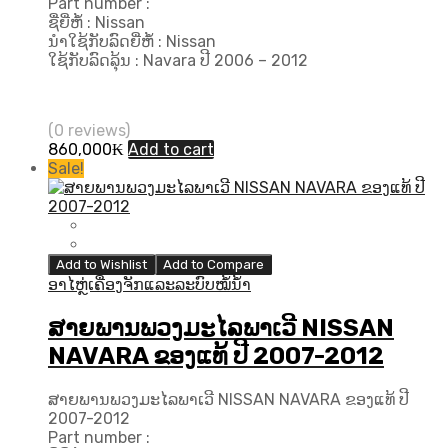
Part number :
ຊື່ຍີ່ຫໍ້ : Nissan
ນຳໃຊ້ກັບລົດຍີ່ຫໍ້ : Nissan
ໃຊ້ກັບລົດລຸ້ນ : Navara ປີ​ 2006 – 2012
(0 reviews)
860,000
₭
Add to cart
Sale!
Add to Wishlist
Add to Compare
ອາໄຫຼ່ເຄື່ອງຈັກແລະລະບົບໝໍ້ນ້ຳ
ສາຍພານພວງມະໄລພາເວີ NISSAN
NAVARA ຂອງແທ້ ປີ 2007-2012
ສາຍພານພວງມະໄລພາເວີ NISSAN NAVARA ຂອງແທ້ ປີ
2007-2012
Part number :