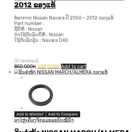
2012 ຂອງແທ້
ທໍ່ອາກາດ Nissan Navara ປີ 2006 – 2012 ຂອງແທ້
Part number :
ຊື່ຍີ່ຫໍ້ : Nissan
ນຳໃຊ້ກັບລົດຍີ່ຫໍ້ : Nissan
ໃຊ້ກັບລົດລຸ້ນ : Navara D40
(0 reviews)
Original
Current
850,000
₭
600,000
₭
Add to cart
price
price
was:
is:
850,000₭.
600,000₭.
Add to Wishlist
Add to Compare
ອາໄຫຼ່ເຄື່ອງຈັກແລະລະບົບໝໍ້ນ້ຳ