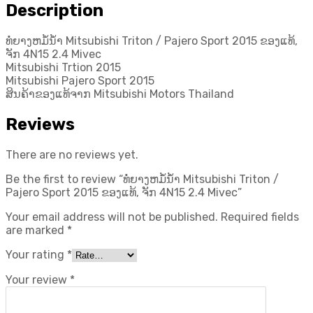
/
Description
Pajero
Sport
ທໍ່ຍາງຫມໍ້ນ້ຳ Mitsubishi Triton / Pajero Sport 2015 ຂອງແທ້,
2015
ຈັກ 4N15 2.4 Mivec
ຂອງ
Mitsubishi Trtion 2015
ແທ້,
Mitsubishi Pajero Sport 2015
ຈັກ
ສິນຄ້າຂອງແທ້ຈາກ Mitsubishi Motors Thailand
4N15
2.4
Reviews
Mivec
quantity
There are no reviews yet.
Be the first to review “ທໍ່ຍາງຫມໍ້ນ້ຳ Mitsubishi Triton /
Pajero Sport 2015 ຂອງແທ້, ຈັກ 4N15 2.4 Mivec”
Your email address will not be published.
Required fields
are marked
*
Your rating
*
Your review
*