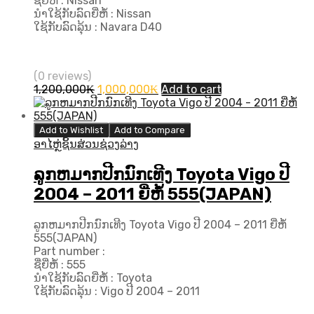
ຊື່ຍີ່ຫໍ້ : Nissan
ນຳໃຊ້ກັບລົດຍີ່ຫໍ້ : Nissan
ໃຊ້ກັບລົດລຸ້ນ : Navara D40
(0 reviews)
Original
Current
1,200,000
₭
1,000,000
₭
Add to cart
price
price
was:
is:
1,200,000₭.
1,000,000₭.
Add to Wishlist
Add to Compare
ອາໄຫຼ່ຊິ້ນສ່ວນຊ່ວງລ່າງ
ລູກຫມາກປີກນົກເທີງ Toyota Vigo ປີ
2004 – 2011 ຍີ່ຫໍ້ 555(JAPAN)
ລູກຫມາກປີກນົກເທີງ Toyota Vigo ປີ 2004 – 2011 ຍີ່ຫໍ້
555(JAPAN)
Part number :
ຊື່ຍີ່ຫໍ້ : 555
ນຳໃຊ້ກັບລົດຍີ່ຫໍ້ : Toyota
ໃຊ້ກັບລົດລຸ້ນ : Vigo ປີ 2004 – 2011