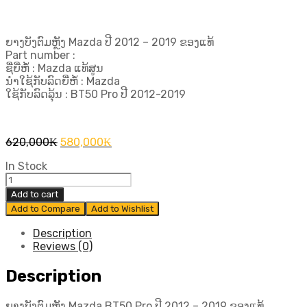
ຍາງບັງຕົມຫຼັງ Mazda ປີ 2012 – 2019 ຂອງແທ້
Part number :
ຊື່ຍີ່ຫໍ້ : Mazda ແທ້ສູນ
ນຳໃຊ້ກັບລົດຍີ່ຫໍ້ : Mazda
ໃຊ້ກັບລົດລຸ້ນ : BT50 Pro ປີ 2012-2019
Original
Current
620,000
₭
580,000
₭
price
price
In Stock
was:
is:
ຍາງ
620,000₭.
580,000₭.
ບັງ
Add to cart
ຕົມ
Add to Compare
Add to Wishlist
ຫຼັງ
Mazda
Description
BT50Pro
Reviews (0)
ປີ
2012
Description
-
2019
ຍາງບັງຕົມຫຼັງ Mazda BT50 Pro ປີ 2012 – 2019 ຂອງແທ້