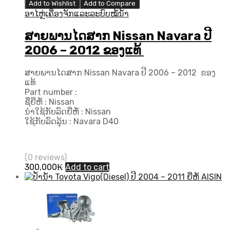
Add to Wishlist
Add to Compare
ອາໄຫຼ່ເຄື່ອງຈັກແລະລະບົບໝໍ້ນ້ຳ
ສາຍພານໄດສາກ Nissan Navara ປີ
2006 – 2012 ຂອງແທ້
ສາຍພານໄດສາກ Nissan Navara ປີ 2006 – 2012 ຂອງ
ແທ້
Part number :
ຊື່ຍີ່ຫໍ້ : Nissan
ນຳໃຊ້ກັບລົດຍີ່ຫໍ້ : Nissan
ໃຊ້ກັບລົດລຸ້ນ : Navara D40
(0 reviews)
300,000
₭
Add to cart