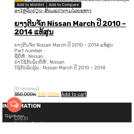
Add to Wishlist
Add to Compare
ອາໄຫຼ່ລົດປ່ຽນ-ສ້ອມແປງຕາມໄລຍະທາງ
ຍາງຕີນຈັກ Nissan March ປີ​ 2010 –
2014 ແທ້ສູນ
ຍາງຕີນຈັກ Nissan March ປີ​ 2010 – 2014 ແທ້ສູນ
Part number :
ຊື່ຍີ່ຫໍ້ : Nissan
ນຳໃຊ້ກັບລົດຍີ່ຫໍ້ : Nissan
ໃຊ້ກັບລົດລຸ້ນ : Nissan March ປີ​ 2010 – 2014
(0 reviews)
Original
Current
350,000
₭
330,000
₭
Add to cart
price
price
was:
is:
INFORMATION
350,000₭.
330,000₭.
Log in
Entries feed
Comments feed