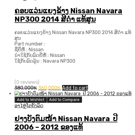
ຄອບແວ່ນແຍງຂ້າງ Nissan Navara
NP300 2014 ສີດຳ ແທ້ສູນ
ຄອບແວ່ນແຍງຂ້າງ Nissan Navara NP300 2014 ສີດຳ ແທ້
ສູນ
Part number :
ຊື່ຍີ່ຫໍ້ : Nissan
ນຳໃຊ້ກັບລົດຍີ່ຫໍ້ : Nissan
ໃຊ້ກັບລົດລຸ້ນ : Navara NP300
(0 reviews)
Original
Current
380,000
₭
360,000
₭
Add to cart
price
price
was:
is:
Add to Wishlist
Add to Compare
380,000₭.
360,000₭.
ອາໄຫຼ່ໂຕຖັງລົດ
ຢາງບັງຕົມໜ້າ Nissan Navara ປີ
2006 – 2012 ຂອງແທ້