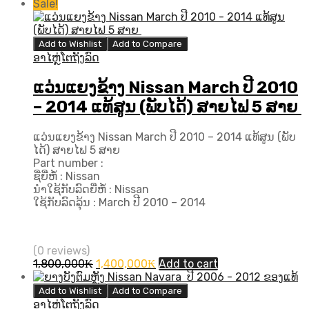
price
price
Sale!
was:
is:
350,000₭.
320,000₭.
Add to Wishlist
Add to Compare
ອາໄຫຼ່ໂຕຖັງລົດ
ແວ່ນແຍງຂ້າງ Nissan March ປີ 2010
– 2014 ແທ້ສູນ (ພັບໄດ້) ສາຍໄຟ 5 ສາຍ
ແວ່ນແຍງຂ້າງ Nissan March ປີ 2010 – 2014 ແທ້ສູນ (ພັບ
ໄດ້) ສາຍໄຟ 5 ສາຍ
Part number :
ຊື່ຍີ່ຫໍ້ : Nissan
ນຳໃຊ້ກັບລົດຍີ່ຫໍ້ : Nissan
ໃຊ້ກັບລົດລຸ້ນ : March ປີ 2010 – 2014
(0 reviews)
Original
Current
1,800,000
₭
1,400,000
₭
Add to cart
price
price
was:
is:
Add to Wishlist
Add to Compare
1,800,000₭.
1,400,000₭.
ອາໄຫຼ່ໂຕຖັງລົດ