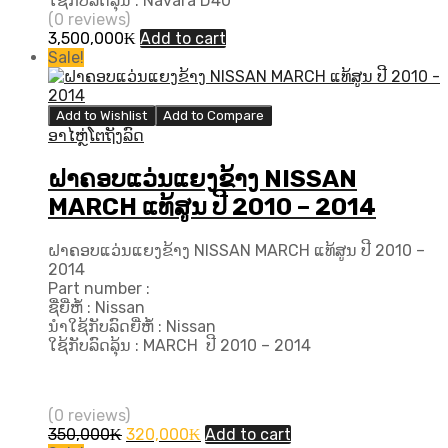
ໃຊ້ກັບລົດລຸ້ນ : Navara D40
(0 reviews)
3,500,000
₭
Add to cart
Sale!
Add to Wishlist
Add to Compare
ອາໄຫຼ່ໂຕຖັງລົດ
ຝາຄອບແວ່ນແຍງຂ້າງ NISSAN
MARCH ແທ້ສູນ ປີ​ 2010 – 2014
ຝາຄອບແວ່ນແຍງຂ້າງ NISSAN MARCH ແທ້ສູນ ປີ​ 2010 –
2014
Part number :
ຊື່ຍີ່ຫໍ້ : Nissan
ນຳໃຊ້ກັບລົດຍີ່ຫໍ້ : Nissan
ໃຊ້ກັບລົດລຸ້ນ : MARCH ປີ​ 2010 – 2014
(0 reviews)
Original
Current
350,000
₭
320,000
₭
Add to cart