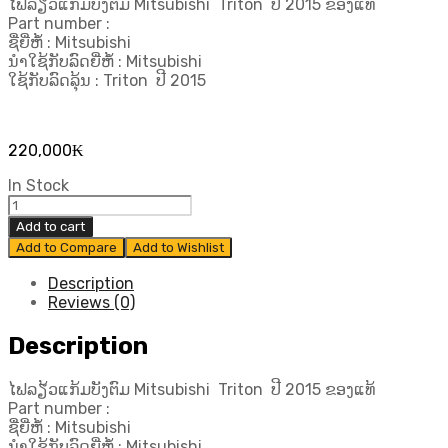
ໄຟລຽ້ວແກ້ມບັງຕົມ Mitsubishi Triton ປີ 2015 ຂອງແທ້
Part number :
ຊື່ຍີ່ຫໍ້ : Mitsubishi
ນຳໃຊ້ກັບລົດຍີ່ຫໍ້ : Mitsubishi
ໃຊ້ກັບລົດລຸ້ນ : Triton ປີ 2015
220,000
₭
In Stock
ໄຟ
ລຽ້ວ
Add to cart
ແກ້ມ
Add to Compare
Add to Wishlist
ບັງ
ຕົມ
Description
Mitsubishi Triton ປີ
Reviews (0)
2015
ຂອງ
Description
ແທ້
quantity
ໄຟລຽ້ວແກ້ມບັງຕົມ Mitsubishi Triton ປີ 2015 ຂອງແທ້
Part number :
ຊື່ຍີ່ຫໍ້ : Mitsubishi
ນຳໃຊ້ກັບລົດຍີ່ຫໍ້ : Mitsubishi