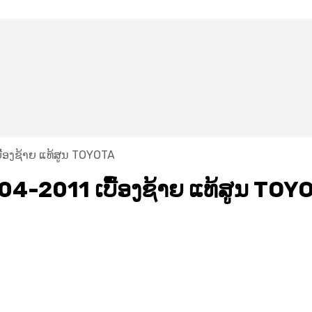
້ອງຊ້າຍ ແທ້ສູນ TOYOTA
4-2011 ເບື້ອງຊ້າຍ ແທ້ສູນ TOY