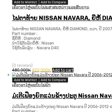
Add to Wishlist
Add to Compare
ເຄື່ອງອາໄຫຼ່ລະບົບໄຟແສງສະຫວ່າງແລະສັນຍານ
ໄຟຕາທ້າຍ NISSAN NAVARA, ຍີ່ຫໍ້ DI
ໄຟຕາທ້າຍ NISSAN NAVARA, ຍີ່ຫໍ້ DIAMOND, ຂວາ, ປີ 200
Part number :
ຊື່ຍີ່ຫໍ້ : Diamond
ນຳໃຊ້ກັບລົດຍີ່ຫໍ້ : Nissan
ໃຊ້ກັບລົດລຸ້ນ : Navara D40
(0 reviews)
Original
Current
480,000
₭
420,000
₭
Add to cart
price
price
was:
is:
Add to Wishlist
Add to Compare
480,000₭.
420,000₭.
ເຄື່ອງອາໄຫຼ່ລະບົບໄຟຟ້າ
ມໍເຕີເຟືອງຍົກແວ່ນຂ້າງປະຕູ Nissan N
ມໍເຕີເຟືອງຍົກແວ່ນຂ້າງປະຕູ Nissan Navara ປີ 2006-2012 
Part number :