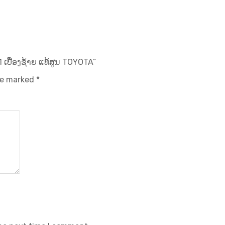
 ເບື້ອງຊ້າຍ ແທ້ສູນ TOYOTA”
are marked
*