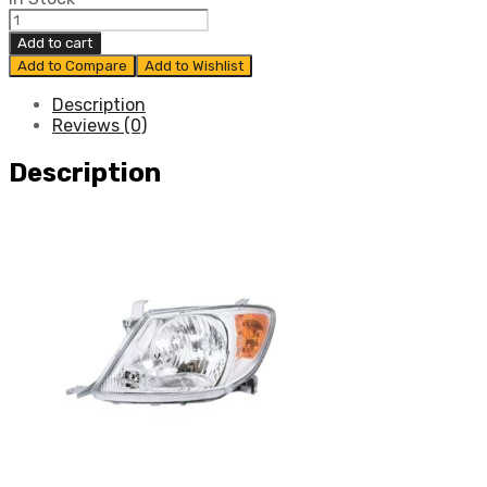
ໄຟ
ຕາຫ
Add to cart
ນ້າ
Add to Compare
Add to Wishlist
TOYOTA
VIGO
Description
ປີ
Reviews (0)
2004-
2011
Description
ເບື້ອງ
ຊ້າຍ
ແທ້
ສູນ
TOYOTA
quantity