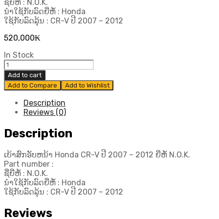
ຊື່ຍີ່ຫໍ້ : N.O.K.
ນຳໃຊ້ກັບລົດຍີ່ຫໍ້ : Honda
ໃຊ້ກັບລົດລຸ້ນ : CR-V ປີ 2007 – 2012
520,000
₭
In Stock
ເບ້າ
ສົກ
Add to cart
ອັບ
Add to Compare
Add to Wishlist
ຫ
ນ້າ
Description
Honda
Reviews (0)
CR-
V
Description
ປີ
2007
ເບ້າສົກອັບຫນ້າ Honda CR-V ປີ 2007 – 2012 ຍີ່ຫໍ້ N.O.K.
-
Part number :
2012
ຊື່ຍີ່ຫໍ້ : N.O.K.
ຍີ່ຫໍ້
ນຳໃຊ້ກັບລົດຍີ່ຫໍ້ : Honda
N.O.K.
ໃຊ້ກັບລົດລຸ້ນ : CR-V ປີ 2007 – 2012
quantity
Reviews