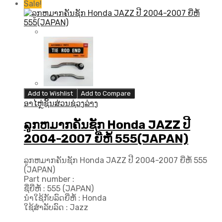
price
price
Sale!
was:
is:
1,100,000₭.
850,000₭.
Add to Wishlist
Add to Compare
ອາໄຫຼ່ຊິ້ນສ່ວນຊ່ວງລ່າງ
ລູກຫມາກຄັນຊັກ Honda JAZZ ປີ
2004-2007 ຍີ່ຫໍ້ 555(JAPAN)
ລູກຫມາກຄັນຊັກ Honda JAZZ ປີ 2004-2007 ຍີ່ຫໍ້ 555
(JAPAN)
Part number :
ຊື່ຍີ່ຫໍ້ : 555 (JAPAN)
ນຳໃຊ້ກັບລົດຍີ່ຫໍ້ : Honda
ໃຊ້ສໍາລັບລົດ : Jazz