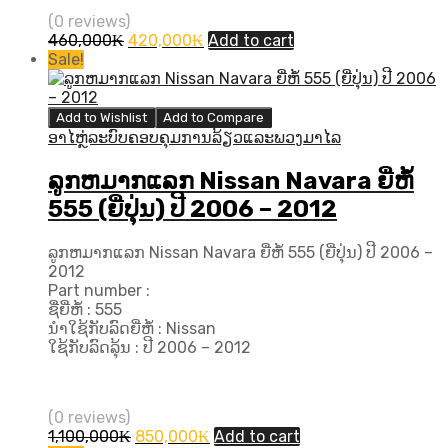
(0 reviews)
Original
Current
460,000
₭
420,000
₭
Add to cart
price
price
Sale!
was:
is:
460,000₭.
420,000₭.
Add to Wishlist
Add to Compare
ອາໄຫຼ່ລະບົບຄອບຄຸມການລ້ຽວແລະພວງມາໄລ
ລູກຫມາກແລກ Nissan Navara ຍີ່ຫໍ້
555 (ຍີ່ປຸ່ນ) ປີ 2006 – 2012
ລູກຫມາກແລກ Nissan Navara ຍີ່ຫໍ້ 555 (ຍີ່ປຸ່ນ) ປີ 2006 –
2012
Part number :
ຊື່ຍີ່ຫໍ້ : 555
ນຳໃຊ້ກັບລົດຍີ່ຫໍ້ : Nissan
ໃຊ້ກັບລົດລຸ້ນ : ປີ​ 2006 – 2012
(0 reviews)
Original
Current
1,100,000
₭
850,000
₭
Add to cart