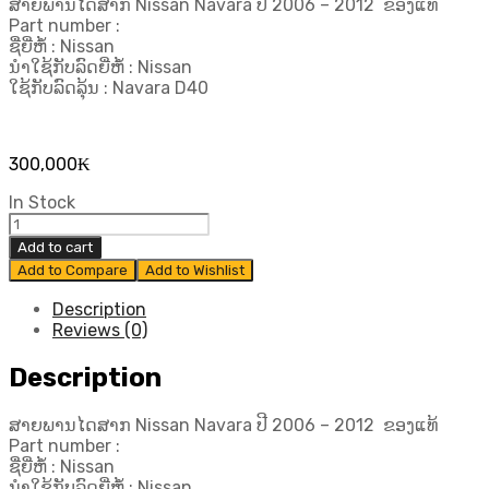
ສາຍພານໄດສາກ Nissan Navara ປີ 2006 – 2012 ຂອງແທ້
Part number :
ຊື່ຍີ່ຫໍ້ : Nissan
ນຳໃຊ້ກັບລົດຍີ່ຫໍ້ : Nissan
ໃຊ້ກັບລົດລຸ້ນ : Navara D40
300,000
₭
In Stock
ສາຍ
ພານ
Add to cart
ໄດ
Add to Compare
Add to Wishlist
ສາກ
Nissan
Description
Navara
Reviews (0)
ປີ
2006
Description
–
2012 ຂອງ
ສາຍພານໄດສາກ Nissan Navara ປີ 2006 – 2012 ຂອງແທ້
ແທ້
Part number :
quantity
ຊື່ຍີ່ຫໍ້ : Nissan
ນຳໃຊ້ກັບລົດຍີ່ຫໍ້ : Nissan