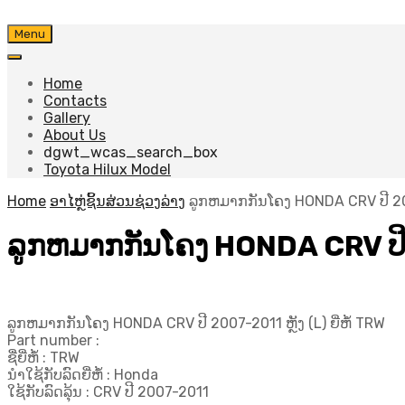
Skip
Menu
to
content
Home
Contacts
Gallery
About Us
dgwt_wcas_search_box
Toyota Hilux Model
Home
ອາໄຫຼ່ຊິ້ນສ່ວນຊ່ວງລ່າງ
ລູກຫມາກກັນໂຄງ HONDA CRV ປີ 2007-
ລູກຫມາກກັນໂຄງ HONDA CRV ປີ 20
ລູກຫມາກກັນໂຄງ HONDA CRV ປີ 2007-2011 ຫຼັງ (L) ຍີ່ຫໍ້ TRW
Part number :
ຊື່ຍີ່ຫໍ້ : TRW
ນຳໃຊ້ກັບລົດຍີ່ຫໍ້ : Honda
ໃຊ້ກັບລົດລຸ້ນ : CRV ປີ 2007-2011