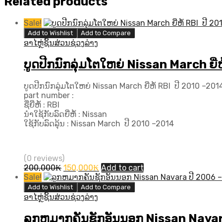
Related products
Sale!
Add to Wishlist
Add to Compare
ອາໄຫຼ່ຊິ້ນສ່ວນຊ່ວງລ່າງ
ບູດປີກນົກລຸ່ມໂຕໃຫຍ່ Nissan March ຍີ່
ບູດປີກນົກລຸ່ມໂຕໃຫຍ່ Nissan March ຍີ່ຫໍ້ RBI ປີ 2010 –201
part number :
ຊື່ຍີ່ຫໍ້ : RBI
ນຳໃຊ້ກັບລົດຍີ່ຫໍ້ : Nissan
ໃຊ້ກັບລົດລຸ້ນ : Nissan March ປີ 2010 –2014
(0 reviews)
Original
Current
200,000
₭
150,000
₭
Add to cart
price
price
Sale!
was:
is:
Add to Wishlist
Add to Compare
200,000₭.
150,000₭.
ອາໄຫຼ່ຊິ້ນສ່ວນຊ່ວງລ່າງ
ລູກຫມາກຄັນຊັກອັນນອກ Nissan Navara