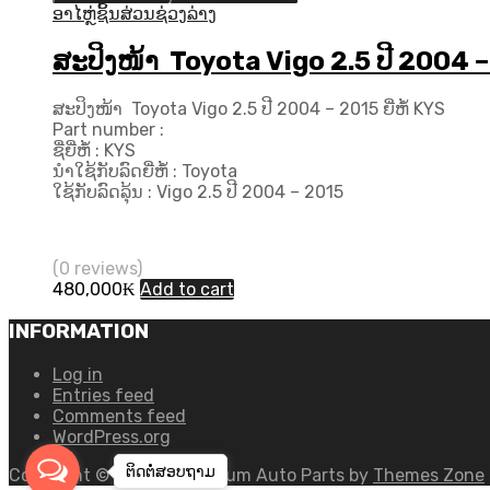
ອາໄຫຼ່ຊິ້ນສ່ວນຊ່ວງລ່າງ
ສະປິງໜ້າ Toyota Vigo 2.5 ປີ 2004 – 
ສະປິງໜ້າ Toyota Vigo 2.5 ປີ 2004 – 2015 ຍີ່ຫໍ້ KYS
Part number :
ຊື່ຍີ່ຫໍ້ : KYS
ນຳໃຊ້ກັບລົດຍີ່ຫໍ້ : Toyota
ໃຊ້ກັບລົດລຸ້ນ : Vigo 2.5 ປີ 2004 – 2015
(0 reviews)
480,000
₭
Add to cart
INFORMATION
Log in
Entries feed
Comments feed
WordPress.org
ຕິດຕໍ່ສອບ​ຖາມ
Copyright ©
2026
Chromium Auto Parts by
Themes Zone