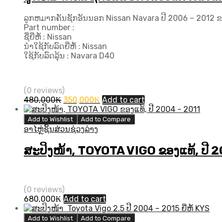
ລູກຫມາກຄັນຊັກອັນນອກ Nissan Navara ປີ​ 2006 – 2012 ຂ
Part number :
ຊື່ຍີ່ຫໍ້ : Nissan
ນຳໃຊ້ກັບລົດຍີ່ຫໍ້ : Nissan
ໃຊ້ກັບລົດລຸ້ນ : Navara D40
(0 reviews)
Original
Current
480,000
₭
350,000
₭
Add to cart
price
price
was:
is:
Add to Wishlist
Add to Compare
480,000₭.
350,000₭.
ອາໄຫຼ່ຊິ້ນສ່ວນຊ່ວງລ່າງ
ສະປິງໜ້າ, TOYOTA VIGO ຂອງແທ້, ປີ 
(0 reviews)
680,000
₭
Add to cart
Add to Wishlist
Add to Compare