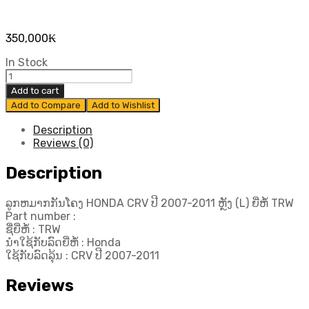
350,000
₭
In Stock
ລູກ
ຫ
Add to cart
ມາກ
Add to Compare
Add to Wishlist
ກັນ
ໂຄງ
Description
HONDA
Reviews (0)
CRV
ປີ
Description
2007-
2011
ລູກຫມາກກັນໂຄງ HONDA CRV ປີ 2007-2011 ຫຼັງ (L) ຍີ່ຫໍ້ TRW
ຫຼັງ
Part number :
(L)
ຊື່ຍີ່ຫໍ້ : TRW
ຍີ່ຫໍ້
ນຳໃຊ້ກັບລົດຍີ່ຫໍ້ : Honda
TRW
ໃຊ້ກັບລົດລຸ້ນ : CRV ປີ 2007-2011
quantity
Reviews