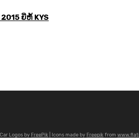
2015 ຍີ່ຫໍ້ KYS
Car Logos by
FreePik
| Icons made by
Freepik
from
www.flat