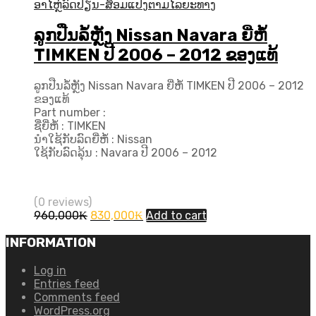
ອາໄຫຼ່ລົດປ່ຽນ-ສ້ອມແປງຕາມໄລຍະທາງ
ລູກປືນລໍ້ຫຼັງ Nissan Navara ຍີ່ຫໍ້
TIMKEN ປີ 2006 – 2012 ຂອງແທ້
ລູກປືນລໍ້ຫຼັງ Nissan Navara ຍີ່ຫໍ້ TIMKEN ປີ 2006 – 2012
ຂອງແທ້
Part number :
ຊື່ຍີ່ຫໍ້ : TIMKEN
ນຳໃຊ້ກັບລົດຍີ່ຫໍ້ : Nissan
ໃຊ້ກັບລົດລຸ້ນ : Navara ປີ​ 2006 – 2012
(0 reviews)
Original
Current
960,000
₭
830,000
₭
Add to cart
price
price
was:
is:
INFORMATION
960,000₭.
830,000₭.
Log in
Entries feed
Comments feed
WordPress.org