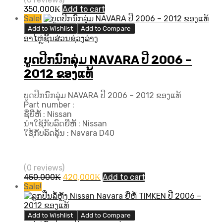
350,000
₭
Add to cart
Sale!
Add to Wishlist
Add to Compare
ອາໄຫຼ່ຊິ້ນສ່ວນຊ່ວງລ່າງ
ບູດປີກນົກລຸ່ມ NAVARA ປີ 2006 –
2012 ຂອງແທ້
ບູດປີກນົກລຸ່ມ NAVARA ປີ 2006 – 2012 ຂອງແທ້
Part number :
ຊື່ຍີ່ຫໍ້ : Nissan
ນຳໃຊ້ກັບລົດຍີ່ຫໍ້ : Nissan
ໃຊ້ກັບລົດລຸ້ນ : Navara D40
(0 reviews)
Original
Current
450,000
₭
420,000
₭
Add to cart
price
price
Sale!
was:
is:
450,000₭.
420,000₭.
Add to Wishlist
Add to Compare