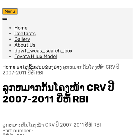
Skip
Menu
to
content
Home
Contacts
Gallery
About Us
dgwt_wcas_search_box
Toyota Hilux Model
Home
ອາໄຫຼ່ຊິ້ນສ່ວນຊ່ວງລ່າງ
ລູກຫມາກກັນໂຄງໜ້າ CRV ປີ
2007-2011 ຍີ່ຫໍ້ RBI
ລູກຫມາກກັນໂຄງໜ້າ CRV ປີ
2007-2011 ຍີ່ຫໍ້ RBI
ລູກຫມາກກັນໂຄງໜ້າ CRV ປີ 2007-2011 ຍີ່ຫໍ້ RBI
Part number :