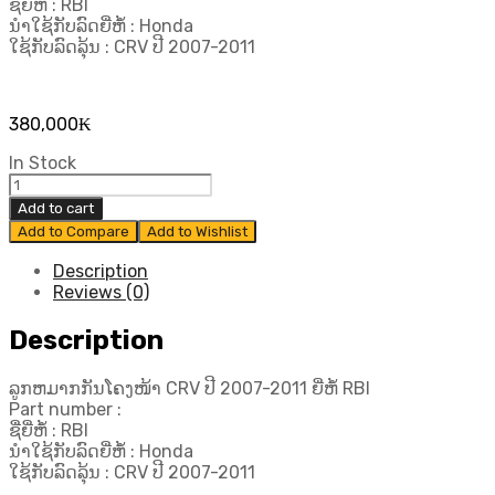
ຊື່ຍີ່ຫໍ້ : RBI
ນຳໃຊ້ກັບລົດຍີ່ຫໍ້ : Honda
ໃຊ້ກັບລົດລຸ້ນ : CRV ປີ 2007-2011
380,000
₭
In Stock
ລູກ
ຫ
Add to cart
ມາກ
Add to Compare
Add to Wishlist
ກັນ
ໂຄງ
Description
ໜ້າ
Reviews (0)
CRV
ປີ
Description
2007-
2011
ລູກຫມາກກັນໂຄງໜ້າ CRV ປີ 2007-2011 ຍີ່ຫໍ້ RBI
ຍີ່ຫໍ້
Part number :
RBI
ຊື່ຍີ່ຫໍ້ : RBI
quantity
ນຳໃຊ້ກັບລົດຍີ່ຫໍ້ : Honda
ໃຊ້ກັບລົດລຸ້ນ : CRV ປີ 2007-2011