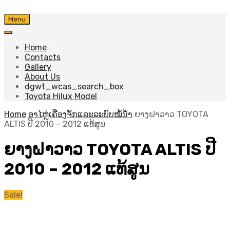
Skip
Menu
to
content
Home
Contacts
Gallery
About Us
dgwt_wcas_search_box
Toyota Hilux Model
Home
ອາໄຫຼ່ເຄື່ອງຈັກແລະລະບົບໝໍ້ນ້ຳ
ຍາງຝາວາວ TOYOTA
ALTIS ປີ​ 2010 – 2012 ແທ້ສູນ
ຍາງຝາວາວ TOYOTA ALTIS ປີ​
2010 – 2012 ແທ້ສູນ
Sale!