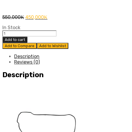
Original
Current
550,000
₭
450,000
₭
price
price
In Stock
was:
is:
ຍາງ
550,000₭.
450,000₭.
ຝາ
Add to cart
ວາວ
Add to Compare
Add to Wishlist
TOYOTA
ALTIS
Description
ປີ​
Reviews (0)
2010
-
Description
2012
ແທ້
ສູນ
quantity