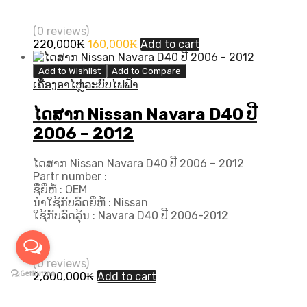
(0 reviews)
Original
Current
220,000
₭
160,000
₭
Add to cart
price
price
was:
is:
Add to Wishlist
Add to Compare
220,000₭.
160,000₭.
ເຄື່ອງອາໄຫຼ່ລະບົບໄຟຟ້າ
ໄດສາກ Nissan Navara D40 ປີ
2006 – 2012
ໄດສາກ Nissan Navara D40 ປີ 2006 – 2012
Partr number :
ຊື່ຍີ່ຫໍ້ : OEM
ນຳໃຊ້ກັບລົດຍີ່ຫໍ້ : Nissan
ໃຊ້ກັບລົດລຸ້ນ : Navara D40 ປີ 2006-2012
(0 reviews)
2,600,000
₭
Add to cart
INFORMATION