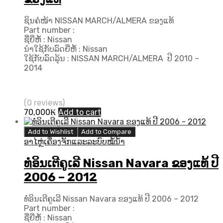
ຊິນຄໍໜ້າ NISSAN MARCH/ALMERA ຂອງແທ້
Part number :
ຊື່ຍີ່ຫໍ້ : Nissan
ນຳໃຊ້ກັບລົດຍີ່ຫໍ້ : Nissan
ໃຊ້ກັບລົດລຸ້ນ : NISSAN MARCH/ALMERA ປີ 2010 –
2014
(0 reviews)
70,000
₭
Add to cart
Add to Wishlist
Add to Compare
ອາໄຫຼ່ເຄື່ອງຈັກແລະລະບົບໝໍ້ນ້ຳ
ທໍ່ອິນເຕີຄູເລີ Nissan Navara ຂອງແທ້ ປີ
2006 – 2012
ທໍ່ອິນເຕີຄູເລີ Nissan Navara ຂອງແທ້ ປີ 2006 – 2012
Part number :
ຊື່ຍີ່ຫໍ້ : Nissan