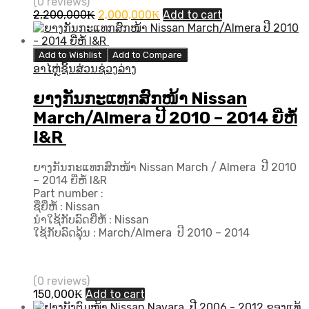
(0 reviews)
Original
Current
2,200,000
₭
2,000,000
₭
Add to cart
price
price
was:
is:
2,200,000₭.
2,000,000₭.
Add to Wishlist
Add to Compare
ອາໄຫຼ່ຊິ້ນສ່ວນຊ່ວງລ່າງ
ຍາງກັນກະແທກສົກໜ້າ Nissan
March/Almera ປີ​ 2010 – 2014 ຍີ່ຫໍ້
I&R
ຍາງກັນກະແທກສົກໜ້າ Nissan March / Almera ປີ​ 2010
– 2014 ຍີ່ຫໍ້ I&R
Part number :
ຊື່ຍີ່ຫໍ້ : Nissan
ນຳໃຊ້ກັບລົດຍີ່ຫໍ້ : Nissan
ໃຊ້ກັບລົດລຸ້ນ : March/Almera ປີ​ 2010 – 2014
(0 reviews)
150,000
₭
Add to cart