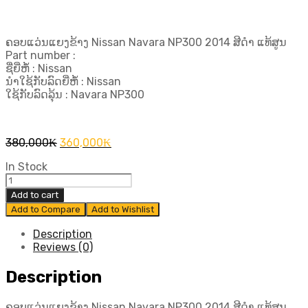
ຄອບແວ່ນແຍງຂ້າງ Nissan Navara NP300 2014 ສີດຳ ແທ້ສູນ
Part number :
ຊື່ຍີ່ຫໍ້ : Nissan
ນຳໃຊ້ກັບລົດຍີ່ຫໍ້ : Nissan
ໃຊ້ກັບລົດລຸ້ນ : Navara NP300
Original
Current
380,000
₭
360,000
₭
price
price
In Stock
was:
is:
ຄອບ
380,000₭.
360,000₭.
ແວ່ນ
Add to cart
ແຍງ
Add to Compare
Add to Wishlist
ຂ້າງ
Nissan
Description
Navara
Reviews (0)
NP300
2014
Description
ສີ
ດຳ
ຄອບແວ່ນແຍງຂ້າງ Nissan Navara NP300 2014 ສີດຳ ແທ້ສູນ