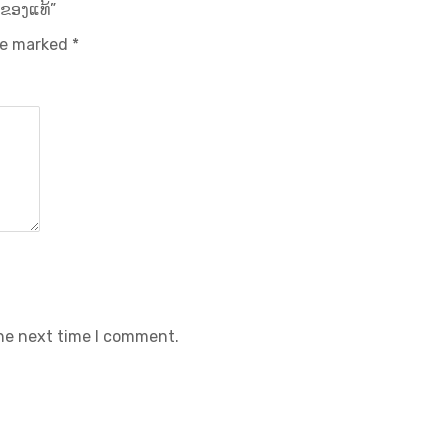
 ຂອງແທ້”
are marked
*
the next time I comment.