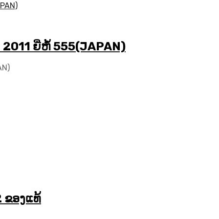
2011 ຍີ່ຫໍ້ 555(JAPAN)
AN)
2 ຂອງແທ້