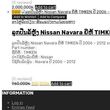
(0 reviews)
2,000,000
₭
Add to cart
Sale!
Add to Wishlist
Add to Compare
ອາໄຫຼ່ລົດປ່ຽນ-ສ້ອມແປງຕາມໄລຍະທາງ
ລູກປືນລໍ້ຫຼັງ Nissan Navara ຍີ່ຫໍ້ T
ລູກປືນລໍ້ຫຼັງ Nissan Navara ຍີ່ຫໍ້ TIMKEN ປີ 2006 – 2012 
Part number :
ຊື່ຍີ່ຫໍ້ : TIMKEN
ນຳໃຊ້ກັບລົດຍີ່ຫໍ້ : Nissan
ໃຊ້ກັບລົດລຸ້ນ : Navara ປີ​ 2006 – 2012
(0 reviews)
Original
Current
960,000
₭
830,000
₭
Add to cart
price
price
was:
is:
INFORMATION
960,000₭.
830,000₭.
Log in
Entries feed