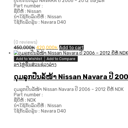
ບູດປີກນົກລຸ່ມ NAVARA ປີ 2006 – 2012 ຂອງແທ້
Part number :
ຊື່ຍີ່ຫໍ້ : Nissan
ນຳໃຊ້ກັບລົດຍີ່ຫໍ້ : Nissan
ໃຊ້ກັບລົດລຸ້ນ : Navara D40
(0 reviews)
Original
Current
450,000
₭
420,000
₭
Add to cart
price
price
was:
is:
Add to Wishlist
Add to Compare
450,000₭.
420,000₭.
ອາໄຫຼ່ຊິ້ນສ່ວນຊ່ວງລ່າງ
ດຸມລູກປືນລໍ້ໜ້າ Nissan Navara ປີ 200
ດຸມລູກປືນລໍ້ໜ້າ Nissan Navara ປີ 2006 – 2012 ຍີ່ຫໍ້ NDK
Part number :
ຊື່ຍີ່ຫໍ້ : NDK
ນຳໃຊ້ກັບລົດຍີ່ຫໍ້ : Nissan
ໃຊ້ກັບລົດລຸ້ນ : Navara D40