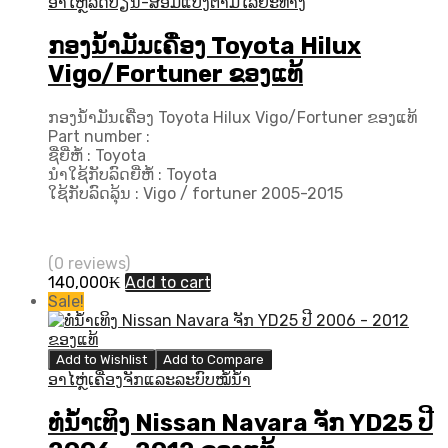
ອາໄຫຼ່ລົດປ່ຽນ-ສ້ອມແປງຕາມໄລຍະທາງ
ກອງນ້ຳມັນເຄື່ອງ Toyota Hilux
Vigo/Fortuner ຂອງແທ້
ກອງນ້ຳມັນເຄື່ອງ Toyota Hilux Vigo/Fortuner ຂອງແທ້
Part number :
ຊື່ຍີ່ຫໍ້ : Toyota
ນຳໃຊ້ກັບລົດຍີ່ຫໍ້ : Toyota
ໃຊ້ກັບລົດລຸ້ນ : Vigo / fortuner 2005-2015
(0 reviews)
140,000
₭
Add to cart
Sale!
Add to Wishlist
Add to Compare
ອາໄຫຼ່ເຄື່ອງຈັກແລະລະບົບໝໍ້ນ້ຳ
ທໍ່ນ້ຳເທິງ Nissan Navara ຈັກ YD25 ປີ