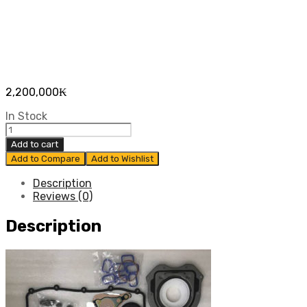
2,200,000
₭
In Stock
ຊ່ວງ
ຊຸດ
Add to cart
ໃຫຍ່
Add to Compare
Add to Wishlist
Mazda
BT50Pro
Description
/Ford
Reviews (0)
Ranger
2.2
Description
ປີ
2012-
2016
OEM
quantity