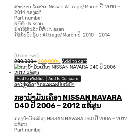
ສາຍພານໄດສາກ Nissan Attrage/March ປີ ​ 2010 –
2014 ຂອງແທ້
Part number :
ຊື່ຍີ່ຫໍ້ : Nissan
ນຳໃຊ້ກັບລົດຍີ່ຫໍ້ : Nissan
ໃຊ້ກັບລົດລຸ້ນ : Attrage/March ປີ ​ 2010 – 2014
(0 reviews)
Original
Current
280,000
₭
260,000
₭
Add to cart
price
price
was:
is:
280,000₭.
260,000₭.
Add to Wishlist
Add to Compare
ອາໄຫຼ່ເຄື່ອງຈັກແລະລະບົບໝໍ້ນ້ຳ
ກອງນ້ຳມັນເຄື່ອງ NISSAN NAVARA
D40 ປີ​ 2006 – 2012 ແທ້ສູນ
ກອງນ້ຳມັນເຄື່ອງ NISSAN NAVARA D40 ປີ​ 2006 – 2012
ແທ້ສູນ
Part number :