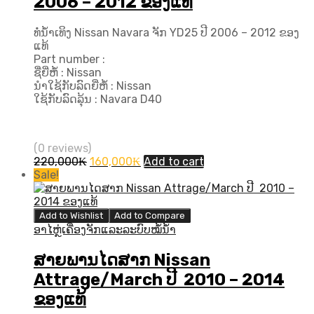
2006 – 2012 ຂອງແທ້
ທໍ່ນ້ຳເທິງ Nissan Navara ຈັກ YD25 ປີ 2006 – 2012 ຂອງ
ແທ້
Part number :
ຊື່ຍີ່ຫໍ້ : Nissan
ນຳໃຊ້ກັບລົດຍີ່ຫໍ້ : Nissan
ໃຊ້ກັບລົດລຸ້ນ : Navara D40
(0 reviews)
Original
Current
220,000
₭
160,000
₭
Add to cart
price
price
Sale!
was:
is:
220,000₭.
160,000₭.
Add to Wishlist
Add to Compare
ອາໄຫຼ່ເຄື່ອງຈັກແລະລະບົບໝໍ້ນ້ຳ
ສາຍພານໄດສາກ Nissan
Attrage/March ປີ ​ 2010 – 2014
ຂອງແທ້