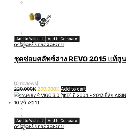
Add to Wishlist
Add to Compare
ອາໄຫຼ່ລະບົບຄາດແລະເກຍ
ชุดซ่อมคลัทซ์ล่าง REVO 2015 แท้สูน
(0 reviews)
Original
Current
220,000
₭
200,000
₭
Add to cart
price
price
was:
is:
220,000₭.
200,000₭.
Add to Wishlist
Add to Compare
ອາໄຫຼ່ລະບົບຄາດແລະເກຍ