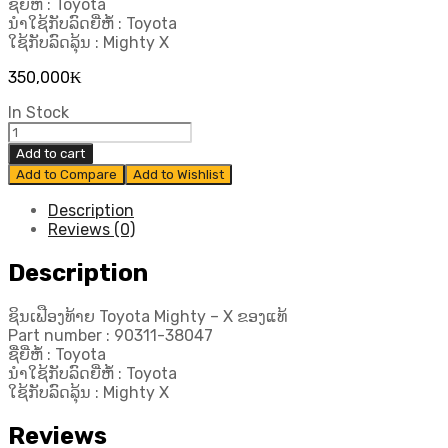
ຊື່ຍີ່ຫໍ້ : Toyota
ນຳໃຊ້ກັບລົດຍີ່ຫໍ້ : Toyota
ໃຊ້ກັບລົດລຸ້ນ : Mighty X
350,000
₭
In Stock
ຊິນ
ເຟືອງ
Add to cart
ທ້າຍ
Add to Compare
Add to Wishlist
Toyota
Mighty
Description
–
Reviews (0)
X
ຂອງ
Description
ແທ້
quantity
ຊິນເຟືອງທ້າຍ Toyota Mighty – X ຂອງແທ້
Part number : 90311-38047
ຊື່ຍີ່ຫໍ້ : Toyota
ນຳໃຊ້ກັບລົດຍີ່ຫໍ້ : Toyota
ໃຊ້ກັບລົດລຸ້ນ : Mighty X
Reviews