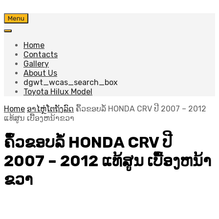
Skip
Menu
to
content
Home
Contacts
Gallery
About Us
dgwt_wcas_search_box
Toyota Hilux Model
Home
ອາໄຫຼ່ໂຕຖັງລົດ
ຄຶ້ວຂອບລໍ້ HONDA CRV ປີ​ 2007 – 2012
ແທ້ສູນ ເບື້ອງຫນ້າຂວາ
ຄຶ້ວຂອບລໍ້ HONDA CRV ປີ​
2007 – 2012 ແທ້ສູນ ເບື້ອງຫນ້າ
ຂວາ