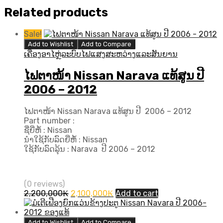
Related products
Sale!
Add to Wishlist
Add to Compare
ເຄື່ອງອາໄຫຼ່ລະບົບໄຟແສງສະຫວ່າງແລະສັນຍານ
ໄຟຕາໜ້າ Nissan Narava ແທ້ສູນ ປີ
2006 – 2012
ໄຟຕາໜ້າ Nissan Narava ແທ້ສູນ ປີ ​ 2006 – 2012
Part number :
ຊື່ຍີ່ຫໍ້ : Nissan
ນຳໃຊ້ກັບລົດຍີ່ຫໍ້ : Nissan
ໃຊ້ກັບລົດລຸ້ນ : Narava ປີ ​2006 – 2012
(0 reviews)
Original
Current
2,200,000
₭
2,100,000
₭
Add to cart
price
price
was:
is:
2,200,000₭.
2,100,000₭.
Add to Wishlist
Add to Compare