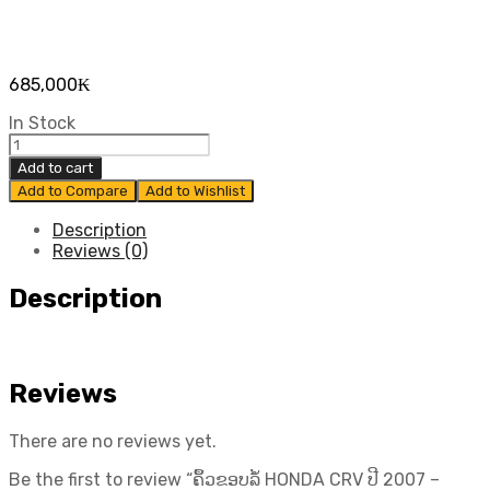
685,000
₭
In Stock
ຄຶ້ວ
ຂອບ
Add to cart
ລໍ້
Add to Compare
Add to Wishlist
HONDA
CRV
Description
ປີ​
Reviews (0)
2007
-
Description
2012
ແທ້
ສູນ
ເບື້ອງ
Reviews
ຫ
ນ້າ
ຂວາ
There are no reviews yet.
quantity
Be the first to review “ຄຶ້ວຂອບລໍ້ HONDA CRV ປີ​ 2007 –