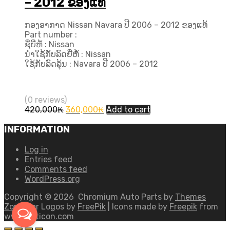
– 2012 ຂອງແທ້
ກອງອາກາດ Nissan Navara ປີ 2006 – 2012 ຂອງແທ້
Part number :
ຊື່ຍີ່ຫໍ້ : Nissan
ນຳໃຊ້ກັບລົດຍີ່ຫໍ້ : Nissan
ໃຊ້ກັບລົດລຸ້ນ : Navara ປີ​ 2006 – 2012
(0 reviews)
Original
Current
420,000
₭
360,000
₭
Add to cart
price
price
was:
is:
INFORMATION
420,000₭.
360,000₭.
Log in
Entries feed
Comments feed
WordPress.org
Copyright ©
2026
Chromium Auto Parts by
Themes
Zone
Car Logos by
FreePik
| Icons made by
Freepik
from
www.flaticon.com