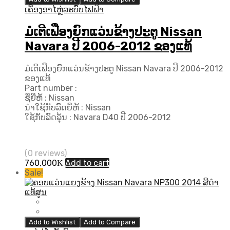
ເຄື່ອງອາໄຫຼ່ລະບົບໄຟຟ້າ
ມໍເຕີເຟືອງຍົກແວ່ນຂ້າງປະຕູ Nissan
Navara ປີ 2006-2012 ຂອງແທ້
ມໍເຕີເຟືອງຍົກແວ່ນຂ້າງປະຕູ Nissan Navara ປີ 2006-2012
ຂອງແທ້
Part number :
ຊື່ຍີ່ຫໍ້ : Nissan
ນຳໃຊ້ກັບລົດຍີ່ຫໍ້ : Nissan
ໃຊ້ກັບລົດລຸ້ນ : Navara D40 ປີ 2006-2012
(0 reviews)
760,000
₭
Add to cart
Sale!
Add to Wishlist
Add to Compare