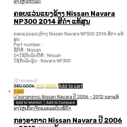
ອາໄຫຼ່ໂຕຖັງລົດ
ຄອບແວ່ນແຍງຂ້າງ Nissan Navara
NP300 2014 ສີດຳ ແທ້ສູນ
ຄອບແວ່ນແຍງຂ້າງ Nissan Navara NP300 2014 ສີດຳ ແທ້
ສູນ
Part number :
ຊື່ຍີ່ຫໍ້ : Nissan
ນຳໃຊ້ກັບລົດຍີ່ຫໍ້ : Nissan
ໃຊ້ກັບລົດລຸ້ນ : Navara NP300
(0 reviews)
Original
Current
380,000
₭
360,000
₭
Add to cart
price
price
Sale!
was:
is:
380,000₭.
360,000₭.
Add to Wishlist
Add to Compare
ອາໄຫຼ່ເຄື່ອງຈັກແລະລະບົບໝໍ້ນ້ຳ
ກອງອາກາດ Nissan Navara ປີ 2006