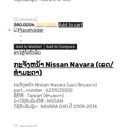
(0 reviews)
Original
Current
380,000
₭
360,000
₭
Add to cart
price
price
was:
is:
380,000₭.
360,000₭.
Add to Wishlist
Add to Compare
ອາໄຫຼ່ໂຕຖັງລົດ
ກະຈັງຫນ້າ Nissan Navara (ເລດ/
ທຳມະດາ)
ກະຈັງຫນ້າ Nissan Navara (ເລດ/ທຳມະດາ)
part_number : 62310JS500
ຊື່ຍີ່ຫໍ້ : Taiwan (ທຳມະດາ)
ນຳໃຊ້ກັບລົດຍີ່ຫໍ້ : NISSAN
ໃຊ້ກັບລົດລຸ້ນ : NAVARA D40 ປີ 2008-2014
(0 reviews)