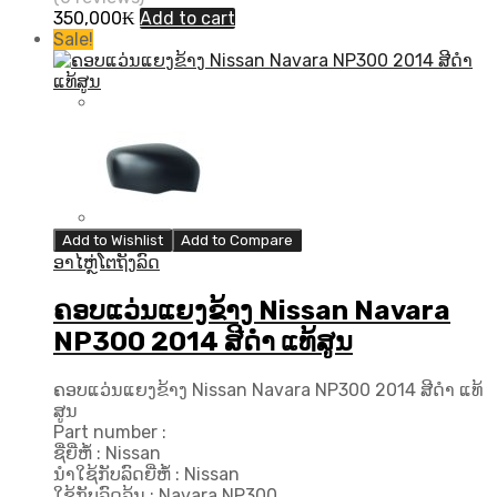
350,000
₭
Add to cart
Sale!
Add to Wishlist
Add to Compare
ອາໄຫຼ່ໂຕຖັງລົດ
ຄອບແວ່ນແຍງຂ້າງ Nissan Navara
NP300 2014 ສີດຳ ແທ້ສູນ
ຄອບແວ່ນແຍງຂ້າງ Nissan Navara NP300 2014 ສີດຳ ແທ້
ສູນ
Part number :
ຊື່ຍີ່ຫໍ້ : Nissan
ນຳໃຊ້ກັບລົດຍີ່ຫໍ້ : Nissan
ໃຊ້ກັບລົດລຸ້ນ : Navara NP300