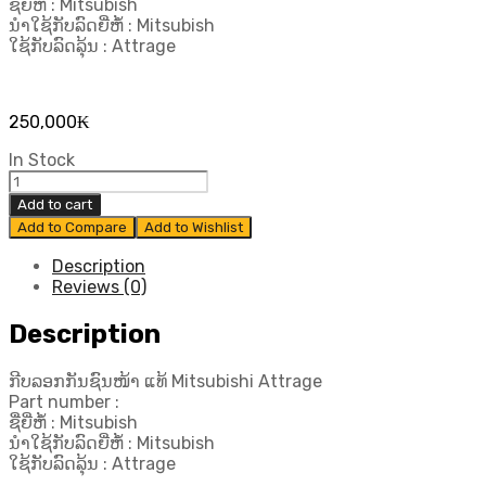
ຊື່ຍີ່ຫໍ້ : Mitsubish
ນຳໃຊ້ກັບລົດຍີ່ຫໍ້ : Mitsubish
ໃຊ້ກັບລົດລຸ້ນ : Attrage
250,000
₭
In Stock
ກີບ
ລອກ
Add to cart
ກັນ
Add to Compare
Add to Wishlist
ຊົນ
ໜ້າ
Description
ແທ້
Reviews (0)
Mitsubishi
Attrage
Description
quantity
ກີບລອກກັນຊົນໜ້າ ແທ້ Mitsubishi Attrage
Part number :
ຊື່ຍີ່ຫໍ້ : Mitsubish
ນຳໃຊ້ກັບລົດຍີ່ຫໍ້ : Mitsubish
ໃຊ້ກັບລົດລຸ້ນ : Attrage