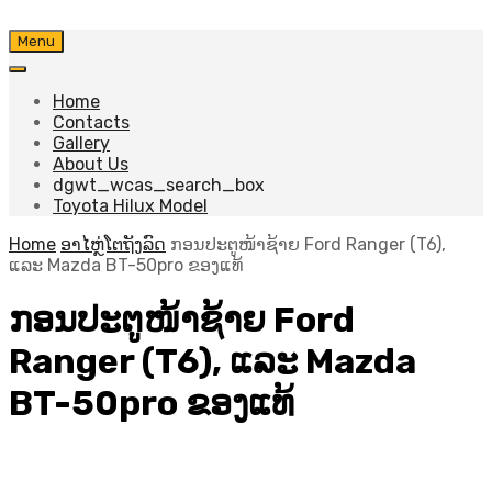
Skip
Menu
to
content
Home
Contacts
Gallery
About Us
dgwt_wcas_search_box
Toyota Hilux Model
Home
ອາໄຫຼ່ໂຕຖັງລົດ
ກອນປະຕູໜ້າຊ້າຍ Ford Ranger (T6),
ແລະ Mazda BT-50pro ຂອງແທ້
ກອນປະຕູໜ້າຊ້າຍ Ford
Ranger (T6), ແລະ Mazda
BT-50pro ຂອງແທ້