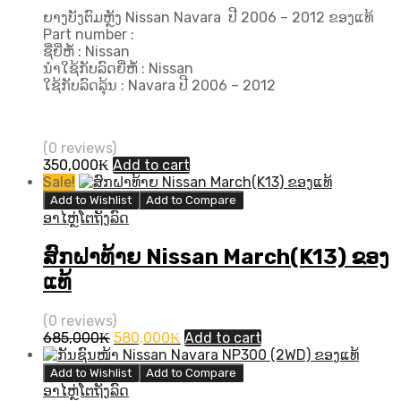
ຍາງບັງຕົມຫຼັງ Nissan Navara ປີ 2006 – 2012 ຂອງແທ້
Part number :
ຊື່ຍີ່ຫໍ້ : Nissan
ນຳໃຊ້ກັບລົດຍີ່ຫໍ້ : Nissan
ໃຊ້ກັບລົດລຸ້ນ : Navara ປີ​ 2006 – 2012
(0 reviews)
350,000
₭
Add to cart
Sale!
Add to Wishlist
Add to Compare
ອາໄຫຼ່ໂຕຖັງລົດ
ສົກຝາທ້າຍ Nissan March(K13) ຂອງ
ແທ້
(0 reviews)
Original
Current
685,000
₭
580,000
₭
Add to cart
price
price
was:
is:
Add to Wishlist
Add to Compare
685,000₭.
580,000₭.
ອາໄຫຼ່ໂຕຖັງລົດ