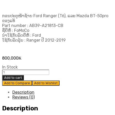
ກອນປະຕູໜ້າຊ້າຍ Ford Ranger (T6), ແລະ Mazda BT-50pro
ຂອງແທ້
Part number : AB39-A21813-CB
ຊື່ຍີ່ຫໍ້ : FoMoCo
ນຳໃຊ້ກັບລົດຍີ່ຫໍ້ : Ford
ໃຊ້ກັບລົດລຸ້ນ : Ranger ປີ 2012-2019
800,000
₭
In Stock
ກອນ
ປະຕູ
Add to cart
ໜ້າ
Add to Compare
Add to Wishlist
ຊ້າຍ
Ford
Description
Ranger
Reviews (0)
(T6),
ແລະ
Description
Mazda