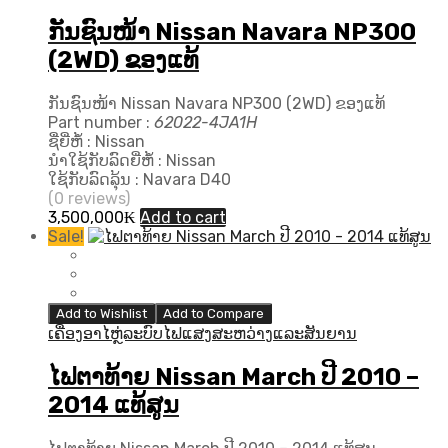
ກັນຊົນໜ້າ Nissan Navara NP300
(2WD) ຂອງແທ້
ກັນຊົນໜ້າ Nissan Navara NP300 (2WD) ຂອງແທ້
Part number :
62022-4JA1H
ຊື່ຍີ່ຫໍ້ : Nissan
ນຳໃຊ້ກັບລົດຍີ່ຫໍ້ : Nissan
ໃຊ້ກັບລົດລຸ້ນ : Navara D40
(0 reviews)
3,500,000
₭
Add to cart
Sale!
Add to Wishlist
Add to Compare
ເຄື່ອງອາໄຫຼ່ລະບົບໄຟແສງສະຫວ່າງແລະສັນຍານ
ໄຟຕາທ້າຍ Nissan March ປີ 2010 –
2014 ແທ້ສູນ