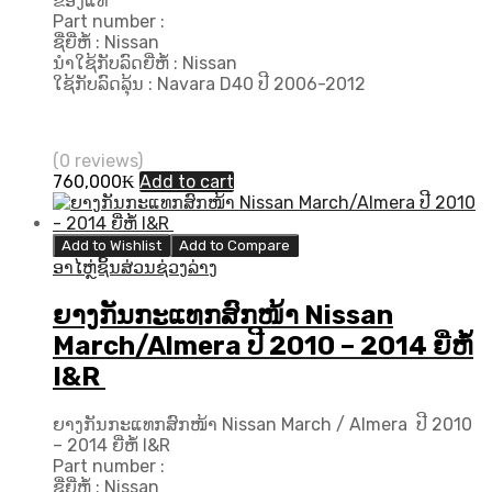
ຂອງແທ້
Part number :
ຊື່ຍີ່ຫໍ້ : Nissan
ນຳໃຊ້ກັບລົດຍີ່ຫໍ້ : Nissan
ໃຊ້ກັບລົດລຸ້ນ : Navara D40 ປີ 2006-2012
(0 reviews)
760,000
₭
Add to cart
Add to Wishlist
Add to Compare
ອາໄຫຼ່ຊິ້ນສ່ວນຊ່ວງລ່າງ
ຍາງກັນກະແທກສົກໜ້າ Nissan
March/Almera ປີ​ 2010 – 2014 ຍີ່ຫໍ້
I&R
ຍາງກັນກະແທກສົກໜ້າ Nissan March / Almera ປີ​ 2010
– 2014 ຍີ່ຫໍ້ I&R
Part number :
ຊື່ຍີ່ຫໍ້ : Nissan