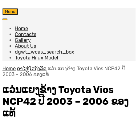
Skip
Menu
to
content
Home
Contacts
Gallery
About Us
dgwt_wcas_search_box
Toyota Hilux Model
Home
ອາໄຫຼ່ໂຕຖັງລົດ
ແວ່ນແຍງຂ້າງ Toyota Vios NCP42 ປີ
2003 – 2006 ຂອງແທ້
ແວ່ນແຍງຂ້າງ Toyota Vios
NCP42 ປີ 2003 – 2006 ຂອງ
ແທ້