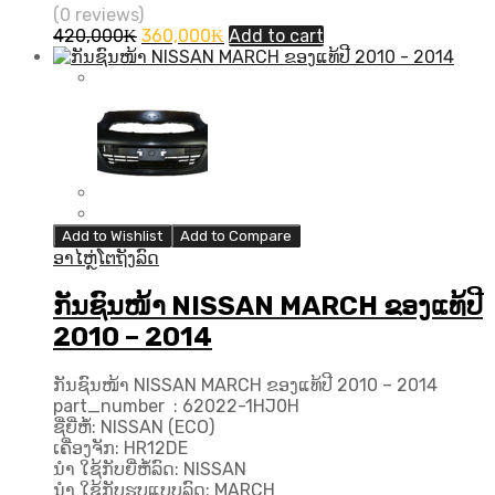
(0 reviews)
Original
Current
420,000
₭
360,000
₭
Add to cart
price
price
was:
is:
420,000₭.
360,000₭.
Add to Wishlist
Add to Compare
ອາໄຫຼ່ໂຕຖັງລົດ
ກັນຊົນໜ້າ NISSAN MARCH ຂອງແທ້ປີ
2010 – 2014
ກັນຊົນໜ້າ NISSAN MARCH ຂອງແທ້ປີ 2010 – 2014
part_number : 62022-1HJ0H
ຊື່ຍີ່ຫໍ້: NISSAN (ECO)
ເຄື່ອງຈັກ: HR12DE
ນຳ ໃຊ້ກັບຍີ່ຫໍ້ລົດ: NISSAN
ນຳ ໃຊ້ກັບຮູບແບບລົດ: MARCH