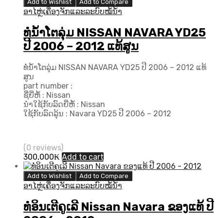
Add to Wishlist
Add to Compare
ອາໄຫຼ່ເຄື່ອງຈັກແລະລະບົບໝໍ້ນ້ຳ
ທໍ່ນ້ຳໂຕລຸ່ມ NISSAN NAVARA YD25
ປີ​ 2006 – 2012 ແທ້ສູນ
ທໍ່ນ້ຳໂຕລຸ່ມ NISSAN NAVARA YD25 ປີ​ 2006 – 2012 ແທ້
ສູນ
part number :
ຊື່ຍີ່ຫໍ້ : Nissan
ນຳໃຊ້ກັບລົດຍີ່ຫໍ້ : Nissan
ໃຊ້ກັບລົດລຸ້ນ : Navara YD25 ປີ​ 2006 – 2012
(0 reviews)
300,000
₭
Add to cart
Add to Wishlist
Add to Compare
ອາໄຫຼ່ເຄື່ອງຈັກແລະລະບົບໝໍ້ນ້ຳ
ທໍ່ອິນເຕີຄູເລີ Nissan Navara ຂອງແທ້ ປີ