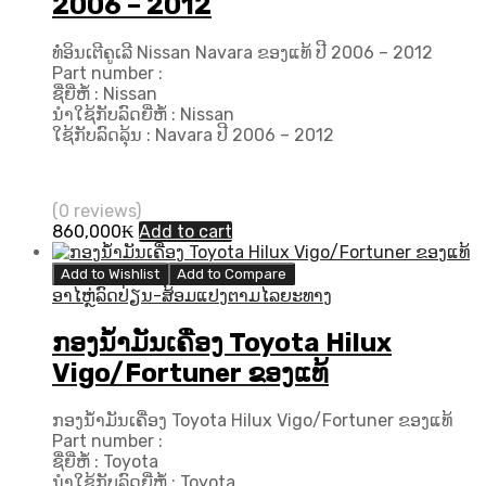
2006 – 2012
ທໍ່ອິນເຕີຄູເລີ Nissan Navara ຂອງແທ້ ປີ 2006 – 2012
Part number :
ຊື່ຍີ່ຫໍ້ : Nissan
ນຳໃຊ້ກັບລົດຍີ່ຫໍ້ : Nissan
ໃຊ້ກັບລົດລຸ້ນ : Navara ປີ​ 2006 – 2012
(0 reviews)
860,000
₭
Add to cart
Add to Wishlist
Add to Compare
ອາໄຫຼ່ລົດປ່ຽນ-ສ້ອມແປງຕາມໄລຍະທາງ
ກອງນ້ຳມັນເຄື່ອງ Toyota Hilux
Vigo/Fortuner ຂອງແທ້
ກອງນ້ຳມັນເຄື່ອງ Toyota Hilux Vigo/Fortuner ຂອງແທ້
Part number :
ຊື່ຍີ່ຫໍ້ : Toyota
ນຳໃຊ້ກັບລົດຍີ່ຫໍ້ : Toyota