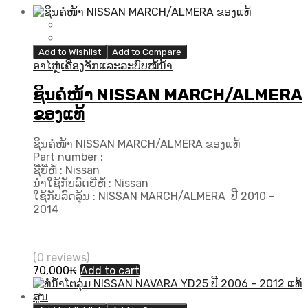
Add to Wishlist
Add to Compare
ອາໄຫຼ່ເຄື່ອງຈັກແລະລະບົບໝໍ້ນ້ຳ
ຊິນຄໍໜ້າ NISSAN MARCH/ALMERA
ຂອງແທ້
ຊິນຄໍໜ້າ NISSAN MARCH/ALMERA ຂອງແທ້
Part number :
ຊື່ຍີ່ຫໍ້ : Nissan
ນຳໃຊ້ກັບລົດຍີ່ຫໍ້ : Nissan
ໃຊ້ກັບລົດລຸ້ນ : NISSAN MARCH/ALMERA ປີ 2010 –
2014
(0 reviews)
70,000
₭
Add to cart