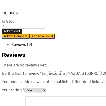
110,000
₭
In Stock
ກອງ
ນ້ຳ
Add to cart
ມັນ
Add to Compare
Add to Wishlist
ເຄື່ອງ
MAZDA
Reviews (0)
BT50PRO
ປີ
Reviews
2012-
2015
There are no reviews yet.
ຍີ່ຫໍ້
Full
Be the first to review “ກອງນ້ຳມັນເຄື່ອງ MAZDA BT50PRO ປີ 201
quantity
Your email address will not be published.
Required fields 
Your rating
*