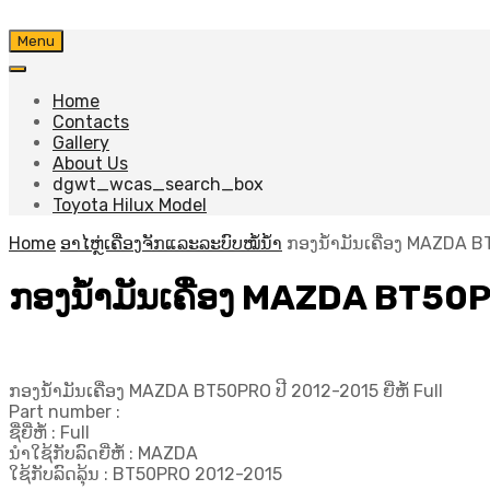
Skip
Menu
to
content
Home
Contacts
Gallery
About Us
dgwt_wcas_search_box
Toyota Hilux Model
Home
ອາໄຫຼ່ເຄື່ອງຈັກແລະລະບົບໝໍ້ນ້ຳ
ກອງນ້ຳມັນເຄື່ອງ MAZDA BT5
ກອງນ້ຳມັນເຄື່ອງ MAZDA BT50PRO
ກອງນ້ຳມັນເຄື່ອງ MAZDA BT50PRO ປີ 2012-2015 ຍີ່ຫໍ້ Full
Part number :
ຊື່ຍີ່ຫໍ້ : Full
ນຳໃຊ້ກັບລົດຍີ່ຫໍ້ : MAZDA
ໃຊ້ກັບລົດລຸ້ນ : BT50PRO 2012-2015