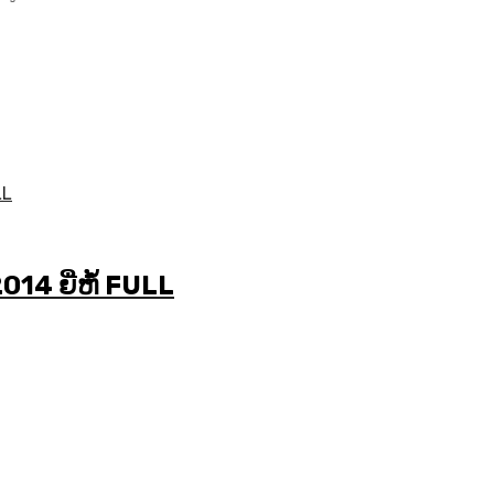
4 ຍີ່ຫໍ້ FULL