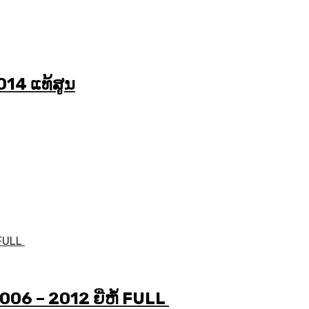
014 ແທ້ສູນ
06 – 2012 ຍີ່ຫໍ້ FULL