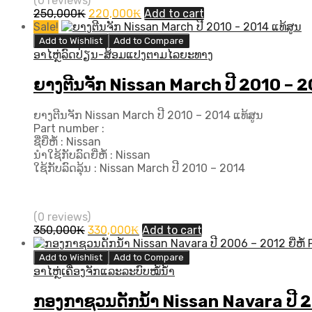
(0 reviews)
Original
Current
250,000
₭
220,000
₭
Add to cart
price
price
Sale!
was:
is:
Add to Wishlist
Add to Compare
250,000₭.
220,000₭.
ອາໄຫຼ່ລົດປ່ຽນ-ສ້ອມແປງຕາມໄລຍະທາງ
ຍາງຕີນຈັກ Nissan March ປີ​ 2010 – 2
ຍາງຕີນຈັກ Nissan March ປີ​ 2010 – 2014 ແທ້ສູນ
Part number :
ຊື່ຍີ່ຫໍ້ : Nissan
ນຳໃຊ້ກັບລົດຍີ່ຫໍ້ : Nissan
ໃຊ້ກັບລົດລຸ້ນ : Nissan March ປີ​ 2010 – 2014
(0 reviews)
Original
Current
350,000
₭
330,000
₭
Add to cart
price
price
was:
is:
Add to Wishlist
Add to Compare
350,000₭.
330,000₭.
ອາໄຫຼ່ເຄື່ອງຈັກແລະລະບົບໝໍ້ນ້ຳ
ກອງກາຊວນດັກນ້ຳ Nissan Navara ປີ 20