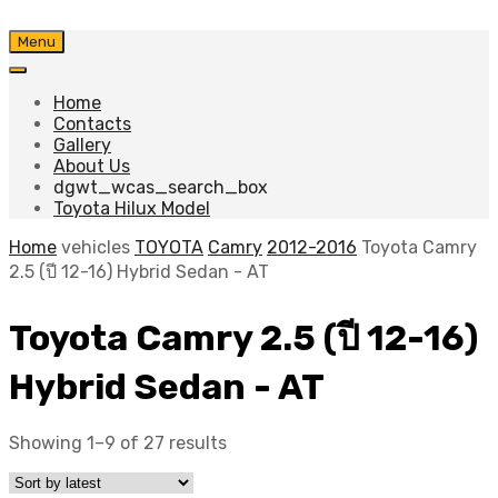
Skip
Menu
to
content
Home
Contacts
Gallery
About Us
dgwt_wcas_search_box
Toyota Hilux Model
Home
vehicles
TOYOTA
Camry
2012-2016
Toyota Camry
2.5 (ปี 12-16) Hybrid Sedan - AT
Toyota Camry 2.5 (ปี 12-16)
Hybrid Sedan - AT
Sorted
Showing 1–9 of 27 results
by
latest