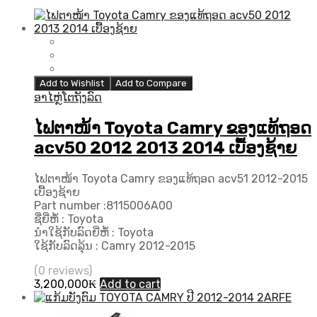
Add to Wishlist
Add to Compare
ອາໄຫຼ່ໂຕຖັງລົດ
ໄຟຕາໜ້າ Toyota Camry ຂອງແທ້ຖອດ
acv50 2012 2013 2014 ເບື້ອງຊ້າຍ
ໄຟຕາໜ້າ Toyota Camry ຂອງແທ້ຖອດ acv51 2012-2015
ເບື້ອງຊ້າຍ
Part number :8115006A00
ຊື່ຍີ່ຫໍ້ : Toyota
ນຳໃຊ້ກັບລົດຍີ່ຫໍ້ : Toyota
ໃຊ້ກັບລົດລຸ້ນ : Camry 2012-2015
(0 reviews)
3,200,000
₭
Add to cart