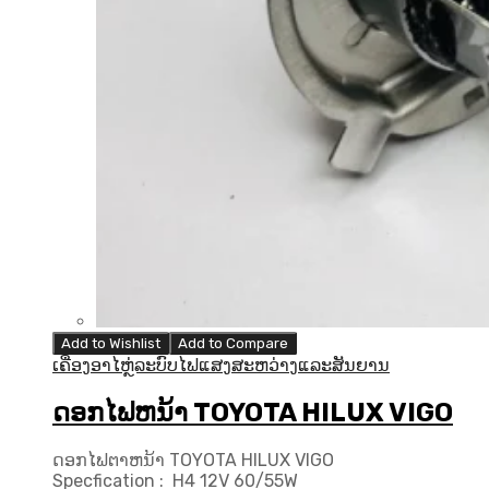
Add to Wishlist
Add to Compare
ເຄື່ອງອາໄຫຼ່ລະບົບໄຟແສງສະຫວ່າງແລະສັນຍານ
ດອກໄຟຫນ້າ TOYOTA HILUX VIGO
ດອກໄຟຕາຫນ້າ TOYOTA HILUX VIGO
Specfication : H4 12V 60/55W