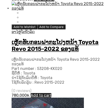
Add to Wishlist
Add to Compare
ອາໄຫຼ່ໂຕຖັງລົດ
ເຫຼັກຮັບກອນຝາກະໂປງຫນ້າ Toyota
Revo 2015-2022 ຂອງແທ້
ເຫຼັກຮັບກອນຝາກະໂປງຫນ້າ Toyota Revo 2015-2022
ຂອງແທ້
Part number : 53208-KK020
ຊື່ຍີ່ຫໍ້ : Toyota
ນຳໃຊ້ກັບລົດຍີ່ຫໍ້ : Toyota
ໃຊ້ກັບລົດລຸ້ນ : Revo 2015-2022
(0 reviews)
780,000
₭
Add to cart