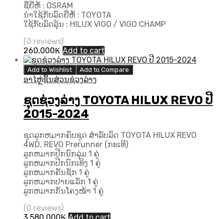
ຊື່ຍີ່ຫໍ້ : OSRAM
ນຳໃຊ້ກັບລົດຍີ່ຫໍ້ : TOYOTA
ໃຊ້ກັບລົດລຸ້ນ : HILUX VIGO / VIGO CHAMP
(0 reviews)
260,000
₭
Add to cart
Add to Wishlist
Add to Compare
ອາໄຫຼ່ຊິ້ນສ່ວນຊ່ວງລ່າງ
ຊຸດຊ່ວງລ່າງ TOYOTA HILUX REVO ປີ
2015-2024
ຊຸດລູກຫມາກຄົບຊຸດ ສຳລັບລົດ TOYOTA HILUX REVO
4WD, REVO Prerunner (ກະເທີ)
ລູກຫມາກປີກນົກລຸ່ມ 1 ຄູ່
ລູກຫມາກປີກນົກເທິງ 1 ຄູ່
ລູກຫມາກຄັນຊັກ 1 ຄູ່
ລູກຫມາກປາຍແລັກ 1 ຄູ່
ລູກຫມາກກັນໂຄງໜ້າ 1 ຄູ່
(0 reviews)
3,580,000
₭
Add to cart