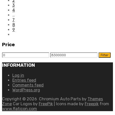
2
3
4
…
7
8
9
Price
Min
Max
Filter
price
price
INFORMATION
Log in
Entries feed
Comments feed
WordPress.org
Copyright ©
2026
Chromium Auto Parts by
Themes
Zone
Car Logos by
FreePik
| Icons made by
Freepik
from
www.flaticon.com