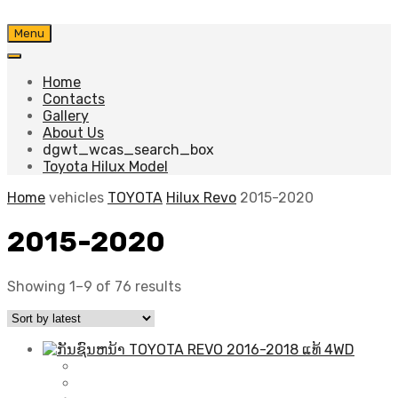
Skip
Menu
to
content
Home
Contacts
Gallery
About Us
dgwt_wcas_search_box
Toyota Hilux Model
Home
vehicles
TOYOTA
Hilux Revo
2015-2020
2015-2020
Sorted
Showing 1–9 of 76 results
by
latest