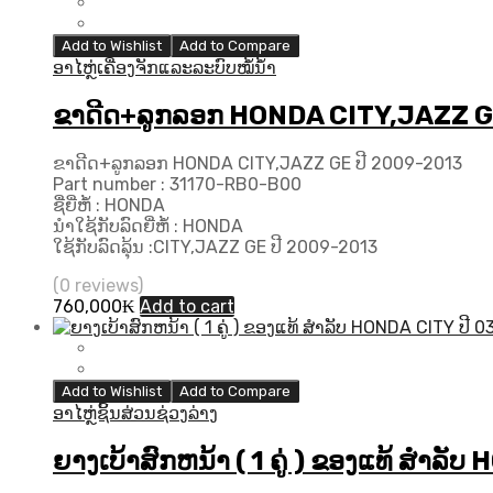
Add to Wishlist
Add to Compare
ອາໄຫຼ່ເຄື່ອງຈັກແລະລະບົບໝໍ້ນ້ຳ
ຂາດີດ+ລູກລອກ HONDA CITY,JAZZ G
ຂາດີດ+ລູກລອກ HONDA CITY,JAZZ GE ປີ 2009-2013
Part number : 31170-RB0-B00
ຊື່ຍີ່ຫໍ້ : HONDA
ນຳໃຊ້ກັບລົດຍີ່ຫໍ້ : HONDA
ໃຊ້ກັບລົດລຸ້ນ :CITY,JAZZ GE ປີ 2009-2013
(0 reviews)
760,000
₭
Add to cart
Add to Wishlist
Add to Compare
ອາໄຫຼ່ຊິ້ນສ່ວນຊ່ວງລ່າງ
ຍາງເບ້າສົກຫນ້າ ( 1 ຄູ່ ) ຂອງແທ້ ສຳລັ