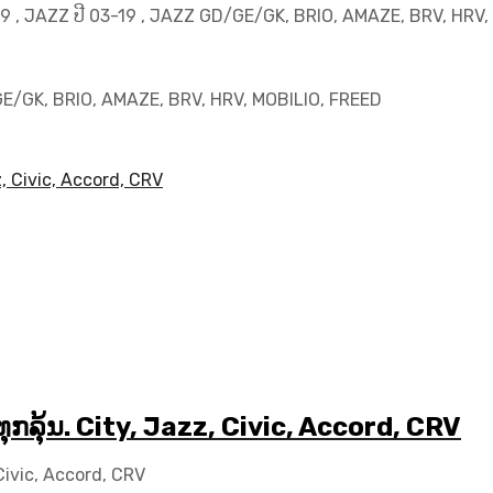
3-19 , JAZZ ປີ 03-19 , JAZZ GD/GE/GK, BRIO, AMAZE, BRV, HRV
GD/GE/GK, BRIO, AMAZE, BRV, HRV, MOBILIO, FREED
ບ​ທຸກ​ລຸ້ນ​. City, Jazz, Civic, Accord, CRV
z, Civic, Accord, CRV