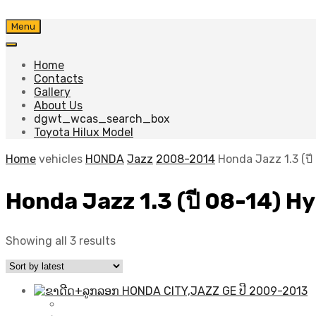
Skip
Menu
to
content
Home
Contacts
Gallery
About Us
dgwt_wcas_search_box
Toyota Hilux Model
Home
vehicles
HONDA
Jazz
2008-2014
Honda Jazz 1.3 (ปี
Honda Jazz 1.3 (ปี 08-14) H
Sorted
Showing all 3 results
by
latest