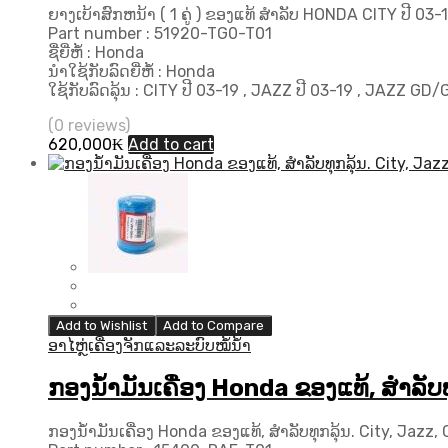
ຍາງເບ້າສົກຫນ້າ ( 1 ຄູ່ ) ຂອງແທ້ ສຳລັບ HONDA CITY ປີ 0
Part number : 51920-TG0-T01
ຊື່ຍີ່ຫໍ້ : Honda
ນຳໃຊ້ກັບລົດຍີ່ຫໍ້ : Honda
ໃຊ້ກັບລົດລຸ້ນ : CITY ປີ 03-19 , JAZZ ປີ 03-19 , JAZZ 
(0 reviews)
620,000
₭
Add to cart
Add to Wishlist
Add to Compare
ອາໄຫຼ່ເຄື່ອງຈັກແລະລະບົບໝໍ້ນ້ຳ
ກອງນ​້ຳ​ມັນເຄື່ອງ Honda ຂອງ​ແທ້​, ​ສໍາ​ລັ
ກອງນ​້ຳ​ມັນເຄື່ອງ Honda ຂອງ​ແທ້​, ​ສໍາ​ລັບ​ທຸກ​ລຸ້ນ​. City, Jaz