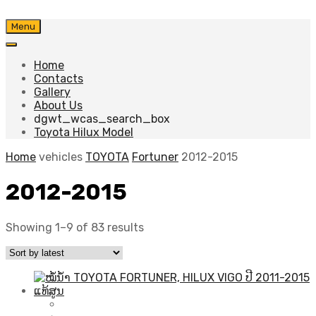
Skip
Menu
to
content
Home
Contacts
Gallery
About Us
dgwt_wcas_search_box
Toyota Hilux Model
Home
vehicles
TOYOTA
Fortuner
2012-2015
2012-2015
Sorted
Showing 1–9 of 83 results
by
latest