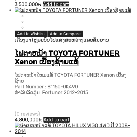
3,500,000
₭
Add to cart
Add to Wishlist
Add to Compare
ເຄື່ອງອາໄຫຼ່ລະບົບໄຟແສງສະຫວ່າງແລະສັນຍານ
ໄຟຕາຫນ້າ TOYOTA FORTUNER
Xenon ເບື້ອງຊ້າຍແທ້
ໄຟຕາຫນ້າໃຫມ່ແທ້ TOYOTA FORTUNER Xenon ເບື້ອງ
ຊ້າຍ
Part Number : 81150-0K490
ສຳລັບລົດລຸ້ນ Fortuner 2012-2015
(0 reviews)
4,800,000
₭
Add to cart