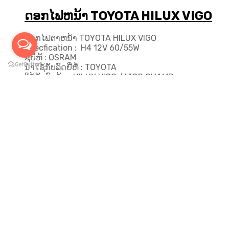
ດອກໄຟຫນ້າ TOYOTA HILUX VIGO
ດອກໄຟຕາຫນ້າ TOYOTA HILUX VIGO
Specfication : H4 12V 60/55W
ຊື່ຍີ່ຫໍ້ : OSRAM
ນຳໃຊ້ກັບລົດຍີ່ຫໍ້ : TOYOTA
ໃຊ້ກັບລົດລຸ້ນ : HILUX VIGO / VIGO CHAMP
(0 reviews)
260,000
₭
Add to cart
1
2
3
4
…
8
9
10
Price