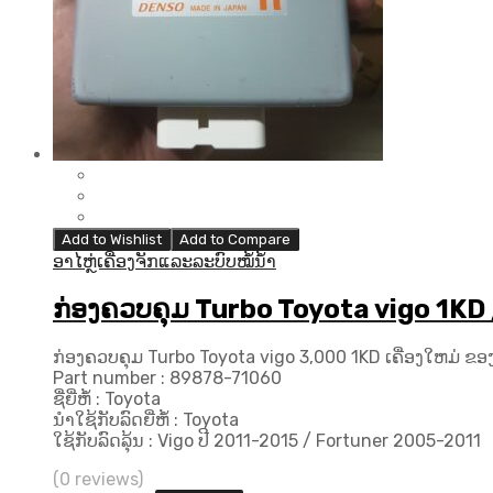
Add to Wishlist
Add to Compare
ອາໄຫຼ່ເຄື່ອງຈັກແລະລະບົບໝໍ້ນ້ຳ
ກ່ອງຄວບຄຸມ Turbo Toyota vigo 1KD /
ກ່ອງຄວບຄຸມ Turbo Toyota vigo 3,000 1KD ເຄື່ອງໃຫມ່ ຂອ
Part number : 89878-71060
ຊື່ຍີ່ຫໍ້ : Toyota
ນຳໃຊ້ກັບລົດຍີ່ຫໍ້ : Toyota
ໃຊ້ກັບລົດລຸ້ນ : Vigo ປີ 2011-2015 / Fortuner 2005-2011
(0 reviews)