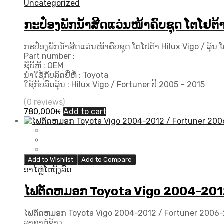
Uncategorized
ກະປ໋ອງພັກນ້ຳສີດແວ່ນໜ້າຄົບຊຸດ ໂຕໂຢຕ້າ
ກະປ໋ອງພັກນ້ຳສີດແວ່ນໜ້າຄົບຊຸດ ໂຕໂຢຕ້າ Hilux Vigo / ລຸ້ນ 
Part number :
ຊື່ຍີ່ຫໍ້ : OEM
ນຳໃຊ້ກັບລົດຍີ່ຫໍ້ : Toyota
ໃຊ້ກັບລົດລຸ້ນ : Hilux Vigo / Fortuner ປີ 2005 – 2015
(0 reviews)
780,000
₭
Add to cart
Add to Wishlist
Add to Compare
ອາໄຫຼ່ໂຕຖັງລົດ
ໄຟຕັດຫມອກ Toyota Vigo 2004-201
ໄຟຕັດຫມອກ Toyota Vigo 2004-2012 / Fortuner 2006-
ລາຄາຕໍ່ຂ້າງ