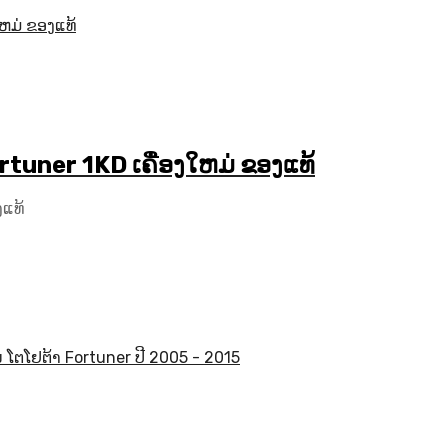
tuner 1KD ເຄື່ອງໃຫມ່ ຂອງແທ້
ງແທ້