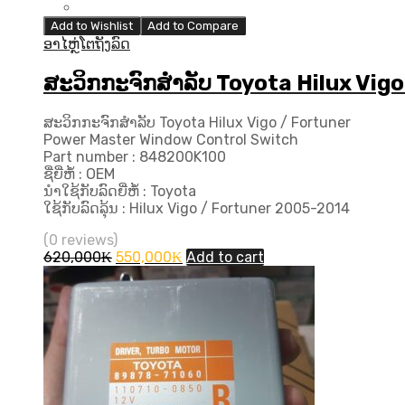
Add to Wishlist
Add to Compare
ອາໄຫຼ່ໂຕຖັງລົດ
ສະວິກກະຈົກສໍາລັບ Toyota Hilux Vi
ສະວິກກະຈົກສໍາລັບ Toyota Hilux Vigo / Fortuner
Power Master Window Control Switch
Part number : 848200K100
ຊື່ຍີ່ຫໍ້ : OEM
ນຳໃຊ້ກັບລົດຍີ່ຫໍ້ : Toyota
ໃຊ້ກັບລົດລຸ້ນ : Hilux Vigo / Fortuner 2005-2014
(0 reviews)
Original
Current
620,000
₭
550,000
₭
Add to cart
price
price
was:
is:
620,000₭.
550,000₭.