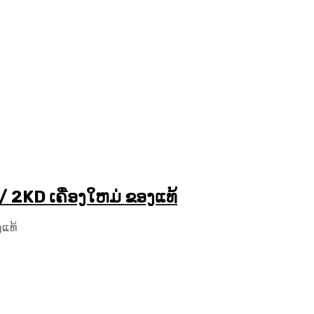
 2KD ເຄື່ອງໃຫມ່ ຂອງແທ້
ງແທ້