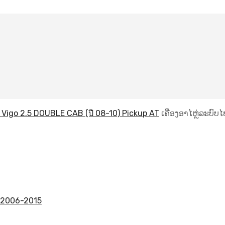
 Vigo 2.5 DOUBLE CAB (ปี 08-10) Pickup AT
ເຄື່ອງອາໄຫຼ່ລະບົບໄ