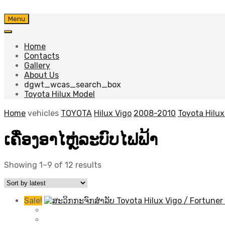
Skip
Menu
to
content
Home
Contacts
Gallery
About Us
dgwt_wcas_search_box
Toyota Hilux Model
Home
vehicles
TOYOTA
Hilux Vigo
2008-2010
Toyota Hilux
ເຄື່ອງອາໄຫຼ່ລະບົບໄຟຟ້າ
Sorted
Showing 1–9 of 12 results
by
latest
Sale!