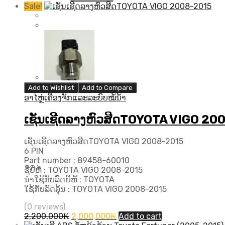
Sale!
Add to Wishlist
Add to Compare
ອາໄຫຼ່ເຄື່ອງຈັກແລະລະບົບໝໍ້ນ້ຳ
ເຊັນເຊີດລາງຫົວສີດTOYOTA VIGO 20
ເຊັນເຊີດລາງຫົວສີດTOYOTA VIGO 2008-2015
6 PIN
Part number : 89458-60010
ຊື່ຍີ່ຫໍ້ : TOYOTA VIGO 2008-2015
ນຳໃຊ້ກັບລົດຍີ່ຫໍ້ : TOYOTA
ໃຊ້ກັບລົດລຸ້ນ : TOYOTA VIGO 2008-2015
(0 reviews)
Original
Current
2,200,000
₭
2,000,000
₭
Add to cart