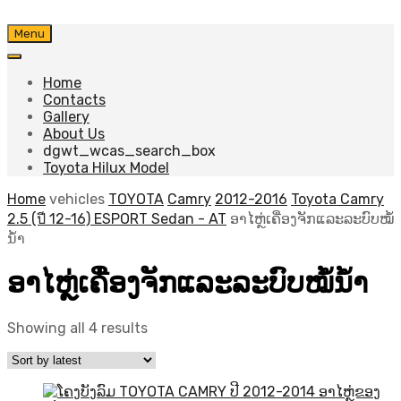
Skip
Menu
to
content
Home
Contacts
Gallery
About Us
dgwt_wcas_search_box
Toyota Hilux Model
Home
vehicles
TOYOTA
Camry
2012-2016
Toyota Camry
2.5 (ปี 12-16) ESPORT Sedan - AT
ອາໄຫຼ່ເຄື່ອງຈັກແລະລະບົບໝໍ້
ນ້ຳ
ອາໄຫຼ່ເຄື່ອງຈັກແລະລະບົບໝໍ້ນ້ຳ
Sorted
Showing all 4 results
by
latest