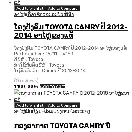
Add to Wishlist
Add to Compare
ອາໄຫຼ່ເຄື່ອງຈັກແລະລະບົບໝໍ້ນ້ຳ
ໂຄງບັງລົມ TOYOTA CAMRY ປີ 2012-
2014 ອາໄຫຼ່ຂອງແທ້
ໂຄງບັງລົມ TOYOTA CAMRY ປີ 2012-2014 ອາໄຫຼ່ຂອງແທ້
Part number : 16711-0V160
ຊື່ຍີ່ຫໍ້ : Toyota
ນຳໃຊ້ກັບລົດຍີ່ຫໍ້ : Toyota
ໃຊ້ກັບລົດລຸ້ນ : Camry ປີ 2012-2014
(0 reviews)
1,100,000
₭
Add to cart
Add to Wishlist
Add to Compare
ອາໄຫຼ່ລົດປ່ຽນ-ສ້ອມແປງຕາມໄລຍະທາງ
ກອງອາກາດ TOYOTA CAMRY ปี