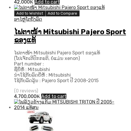
42,000
₭
Add to cart
Add to Wishlist
Add to Compare
ອາໄຫຼ່ໂຕຖັງລົດ
ໄຟຕາໜ້າ Mitsubishi Pajero Sport
ຂອງແທ້
ໄຟຕາໜ້າ Mitsubishi Pajero Sport ຂອງແທ້
(ໂປເຈັກເຕີປົກກະຕິ, ບໍ່ແມ່ນ xenon)
Part number :
ຊື່ຍີ່ຫໍ້ : Mitsubishi
ນຳໃຊ້ກັບລົດຍີ່ຫໍ້ : Mitsubishi
ໃຊ້ກັບລົດລຸ້ນ : Pajero Sport ປີ 2008-2015
(0 reviews)
4,700,000
₭
Add to cart