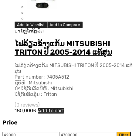
Add to Wishlist
Add to Compare
ອາໄຫຼ່ໂຕຖັງລົດ
ໄຟລ້ຽວຂ້າງແກ້ມ MITSUBISHI
TRITON ປີ 2005-2014 ແທ້ສູນ
ໄຟລ້ຽວຂ້າງແກ້ມ MITSUBISHI TRITON ປີ 2005-2014 ແທ້
ສູນ
Part number : 7405A512
ຊື່ຍີ່ຫໍ້ : Mitsubishi
ນຳໃຊ້ກັບລົດຍີ່ຫໍ້ : Mitsubishi
ໃຊ້ກັບລົດລຸ້ນ : Triton
(0 reviews)
180,000
₭
Add to cart
Price
Min
Max
Filter