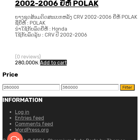
2002-2006 ຍີ່ຫໍ້ POLAK
ຍາງຊຸດສ້ອມດິດສະເບກຫລັງ CRV 2002-2006 ຍີ່ຫໍ້ POLAK
ຊື່ຍີ່ຫໍ້ : POLAK
ນຳໃຊ້ກັບລົດຍີ່ຫໍ້ : Honda
ໃຊ້ກັບລົດລຸ້ນ : CRV ປີ 2002-2006
(0 reviews)
280,000
₭
Add to cart
Price
Min
Max
Filter
price
price
INFORMATION
Log in
Entries feed
Comments feed
WordPress.org