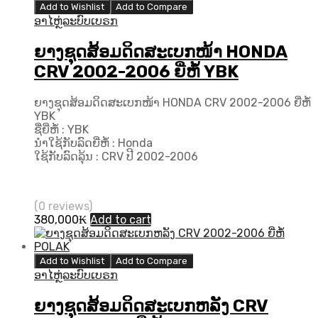
Add to Wishlist
Add to Compare
ອາໄຫຼ່ລະບົບເບຣກ
ຍາງຊຸດສ້ອມດິດສະເບກໜ້າ HONDA
CRV 2002-2006 ຍີ່ຫໍ້ YBK
ຍາງຊຸດສ້ອມດິດສະເບກໜ້າ HONDA CRV 2002-2006 ຍີ່ຫໍ້
YBK
ຊື່ຍີ່ຫໍ້ : YBK
ນຳໃຊ້ກັບລົດຍີ່ຫໍ້ : Honda
ໃຊ້ກັບລົດລຸ້ນ : CRV ປີ 2002-2006
(0 reviews)
380,000
₭
Add to cart
Add to Wishlist
Add to Compare
ອາໄຫຼ່ລະບົບເບຣກ
ຍາງຊຸດສ້ອມດິດສະເບກຫລັງ CRV