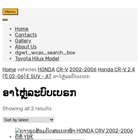
Skip
Menu
to
content
Home
Contacts
Gallery
About Us
dgwt_wcas_search_box
Toyota Hilux Model
Home
vehicles
HONDA
CR-V
2002-2006
Honda CR-V 2.4
(ปี 02-06) E SUV - AT
ອາໄຫຼ່ລະບົບເບຣກ
ອາໄຫຼ່ລະບົບເບຣກ
Sorted
Showing all 2 results
by
latest