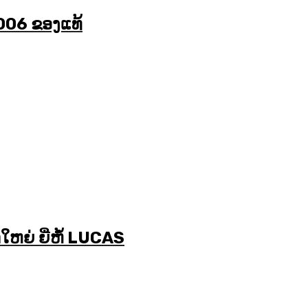
06 ຂອງແທ້
ຍ່ ຍີ່ຫໍ້ LUCAS