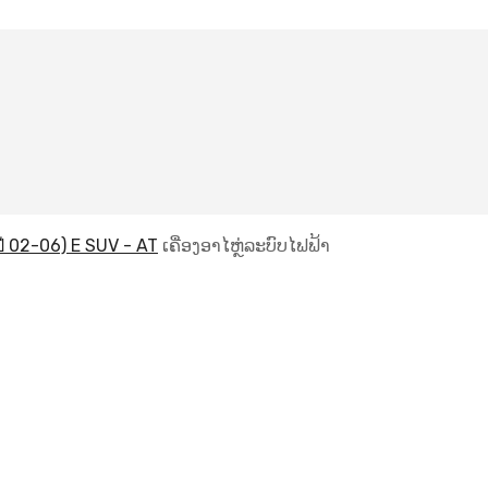
ี 02-06) E SUV - AT
ເຄື່ອງອາໄຫຼ່ລະບົບໄຟຟ້າ