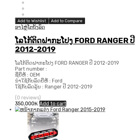
Add to Wishlist
Add to Compare
ອາໄຫຼ່ໂຕຖັງລົດ
ໂລໂກ້ຕິດຝາກະໂປງ FORD RANGER ປີ
2012-2019
ໂລໂກ້ຕິດຝາກະໂປງ FORD RANGER ປີ 2012-2019
Part number :
ຊື່ຍີ່ຫໍ້ : OEM
ນຳໃຊ້ກັບລົດຍີ່ຫໍ້ : Ford
ໃຊ້ກັບລົດລຸ້ນ : Ranger ປີ 2012-2019
(0 reviews)
350,000
₭
Add to cart