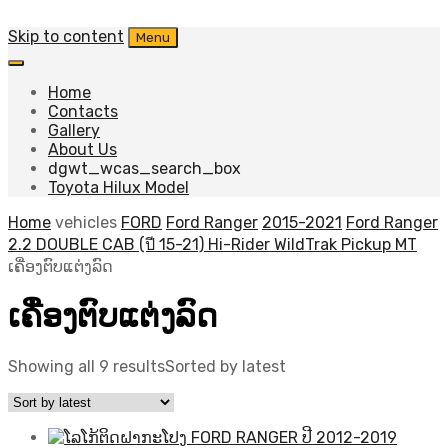
Skip to content
Menu
Home
Contacts
Gallery
About Us
dgwt_wcas_search_box
Toyota Hilux Model
Home
vehicles
FORD
Ford Ranger
2015-2021
Ford Ranger
2.2 DOUBLE CAB (ปี 15-21) Hi-Rider WildTrak Pickup MT
ເຄື່ອງຕົບແຕ່ງລົດ
ເຄື່ອງຕົບແຕ່ງລົດ
Showing all 9 results
Sorted by latest