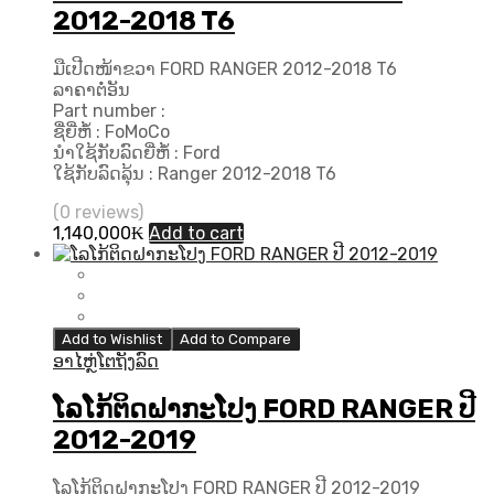
2012-2018 T6
ມືເປີດໜ້າຂວາ FORD RANGER 2012-2018 T6
ລາຄາຕໍ່ອັນ
Part number :
ຊື່ຍີ່ຫໍ້ : FoMoCo
ນຳໃຊ້ກັບລົດຍີ່ຫໍ້ : Ford
ໃຊ້ກັບລົດລຸ້ນ : Ranger 2012-2018 T6
(0 reviews)
1,140,000
₭
Add to cart
Add to Wishlist
Add to Compare
ອາໄຫຼ່ໂຕຖັງລົດ
ໂລໂກ້ຕິດຝາກະໂປງ FORD RANGER ປີ
2012-2019
ໂລໂກ້ຕິດຝາກະໂປງ FORD RANGER ປີ 2012-2019