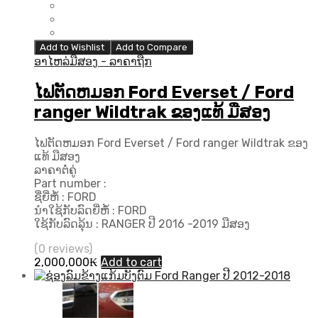
Add to Wishlist
Add to Compare
ອາໄຫລ່ມືສອງ - ລາຄາຖືກ
ໄຟຕັດຫມອກ Ford Everset / Ford
ranger Wildtrak ຂອງແທ້ ມືສອງ
ໄຟຕັດຫມອກ Ford Everset / Ford ranger Wildtrak ຂອງ
ແທ້ ມືສອງ
ລາຄາຕໍ່ຄູ່
Part number :
ຊື່ຍີ່ຫໍ້ : FORD
ນຳໃຊ້ກັບລົດຍີ່ຫໍ້ : FORD
ໃຊ້ກັບລົດລຸ້ນ : RANGER ປີ 2016 -2019 ມືສອງ
(0 reviews)
2,000,000
₭
Add to cart