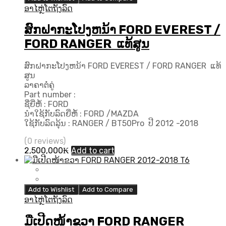
ອາໄຫຼ່ໂຕຖັງລົດ
ສົກຝາກະໂປງຫນ້າ FORD EVEREST /
FORD RANGER ແທ້ສູນ
ສົກຝາກະໂປງຫນ້າ FORD EVEREST / FORD RANGER ແທ້
ສູນ
ລາຄາຕໍ່ຄູ່
Part number :
ຊື່ຍີ່ຫໍ້ : FORD
ນຳໃຊ້ກັບລົດຍີ່ຫໍ້ : FORD /MAZDA
ໃຊ້ກັບລົດລຸ້ນ : RANGER / BT50Pro ປີ 2012 -2018
(0 reviews)
2,500,000
₭
Add to cart
Add to Wishlist
Add to Compare
ອາໄຫຼ່ໂຕຖັງລົດ
ມືເປີດໜ້າຂວາ FORD RANGER