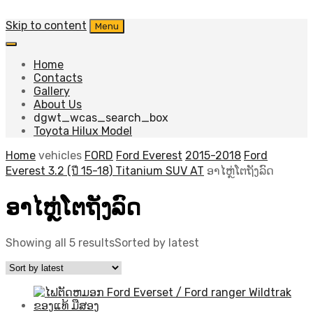
Skip to content
Menu
Home
Contacts
Gallery
About Us
dgwt_wcas_search_box
Toyota Hilux Model
Home
vehicles
FORD
Ford Everest
2015-2018
Ford
Everest 3.2 (ปี 15-18) Titanium SUV AT
ອາໄຫຼ່ໂຕຖັງລົດ
ອາໄຫຼ່ໂຕຖັງລົດ
Showing all 5 results
Sorted by latest