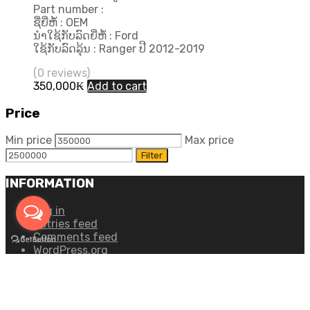
Part number :
ຊື່ຍີ່ຫໍ້ : OEM
ນຳໃຊ້ກັບລົດຍີ່ຫໍ້ : Ford
ໃຊ້ກັບລົດລຸ້ນ : Ranger ປີ 2012-2019
(0 reviews)
350,000
₭
Add to cart
Price
Min price
Max price
Filter
INFORMATION
Log in
Entries feed
Comments feed
WordPress.org
Copyright ©
2026
Chromium Auto Parts by
Themes
Zone
Car Logos by
FreePik
| Icons made by
Freepik
from
www.flaticon.com