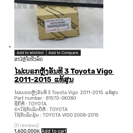
Add to Wishlist
Add to Compare
ອາໄຫຼ່ໂຕຖັງລົດ
ໄຟເບຣກຫຼັງອັນທີ 3 Toyota Vigo
2011-2015 ແທ້ສູນ
ໄຟເບຣກຫຼັງອັນທີ 3 Toyota Vigo 2011-2015 ແທ້ສູນ
Part number : 81570-0K080
ຊື່ຍີ່ຫໍ້ : TOYOTA
ນຳໃຊ້ກັບລົດຍີ່ຫໍ້ : TOYOTA
ໃຊ້ກັບລົດລຸ້ນ : TOYOTA VIGO 2008-2015
(0 reviews)
1,600,000
₭
Add to cart