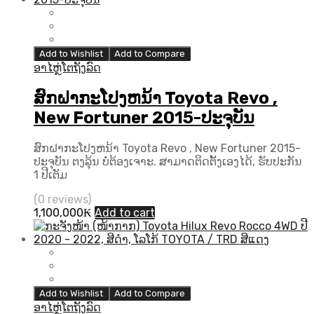
Add to Wishlist
Add to Compare
ອາໄຫຼ່ໂຕຖັງລົດ
ສົກຝາກະໂປງຫນ້າ Toyota Revo ,
New Fortuner 2015-ປະຈຸບັນ
ສົກຝາກະໂປງຫນ້າ Toyota Revo , New Fortuner 2015-
ປະຈຸບັນ ຕງລຸ້ນ ບໍ່ຕ້ອງເຈາະ. ສາມາດຕິດຕັ້ງເອງໄດ້, ຮັບປະກັນ
1 ປີເຕັມ
(0 reviews)
1,100,000
₭
Add to cart
Add to Wishlist
Add to Compare
ອາໄຫຼ່ໂຕຖັງລົດ