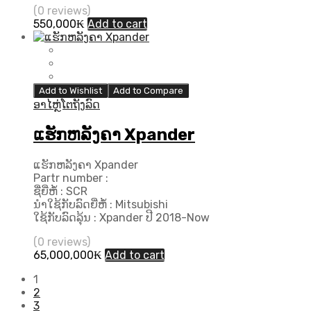
(0 reviews)
550,000
₭
Add to cart
Add to Wishlist
Add to Compare
ອາໄຫຼ່ໂຕຖັງລົດ
ແຮັກຫລັງຄາ Xpander
ແຮັກຫລັງຄາ Xpander
Partr number :
ຊື່ຍີ່ຫໍ້ : SCR
ນຳໃຊ້ກັບລົດຍີ່ຫໍ້ : Mitsubishi
ໃຊ້ກັບລົດລຸ້ນ : Xpander ປີ 2018-Now
(0 reviews)
65,000,000
₭
Add to cart
1
2
3