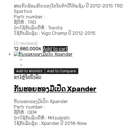
ສະເກິດອ້ອມຄັນຂອງໂຕໂຍຕ້າວີໂກ້ແຊ້ມ ປີ 2012-2015 TRD
Sportivo
Partr number :
ຊື່ຍີ່ຫໍ້ : TRD
ນຳໃຊ້ກັບລົດຍີ່ຫໍ້ : Toyota
ໃຊ້ກັບລົດລຸ້ນ : Vigo Champ ປີ 2012-2015
(0 reviews)
12,880,000
₭
Add to cart
Add to Wishlist
Add to Compare
ອາໄຫຼ່ໂຕຖັງລົດ
ກັນຮອຍຮອງມືເປຶດ Xpander
ກັນຮອຍຮອງມືເປຶດ Xpander
Partr number :
ຊື່ຍີ່ຫໍ້ : OEM
ນຳໃຊ້ກັບລົດຍີ່ຫໍ້ : Mitsubishi
ໃຊ້ກັບລົດລຸ້ນ : Xpander ປີ 2018-Now